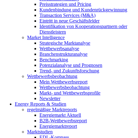
Preisstrategien und Pricing
Kundenbindung und Kundenrückgewinnung
Transaction Services (M&A)
Eintritt in neue Geschäftsfelder
Identifikation von Kooperationspartnern oder
Dienstleistern
Market Intelligence
Strategische Marktanalyse
Wettbewerbsanalyse
Branchenstrukturanalyse
Benchmarking
Potenzialanalyse und Prognosen
Trend- und Zukunftsforschung
Wettbewerbs­beobachtung
Mein Wettbewerbsreport
Wettbewerbsbeobachtung
Markt- und Wettbewerbsprofile
Newsletter
Energy Reports & Studien
regelmäßige Marktreports
Energiemarkt Aktuell
B2B-Wettbewerbsreport
Energiemarktreport
Marktstudien
EDL-Kompass