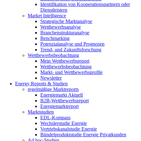
Identifikation von Kooperationspartnern oder
Dienstleistern
Market Intelligence
Strategische Marktanalyse
Wettbewerbsanalyse
Branchenstrukturanalyse
Benchmarking
Potenzialanalyse und Prognosen
Trend- und Zukunftsforschung
Wettbewerbs­beobachtung
Mein Wettbewerbsreport
Wettbewerbsbeobachtung
Markt- und Wettbewerbsprofile
Newsletter
Energy Reports & Studien
regelmäßige Marktreports
Energiemarkt Aktuell
B2B-Wettbewerbsreport
Energiemarktreport
Marktstudien
EDL-Kompass
Wechslerstudie Energie
Vertriebskanalstudie Energie
Bündelproduktstudie Energie Privatkunden
Ad hoc-Studien