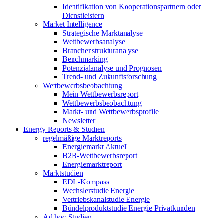
Identifikation von Kooperationspartnern oder
Dienstleistern
Market Intelligence
Strategische Marktanalyse
Wettbewerbsanalyse
Branchenstrukturanalyse
Benchmarking
Potenzialanalyse und Prognosen
Trend- und Zukunftsforschung
Wettbewerbs­beobachtung
Mein Wettbewerbsreport
Wettbewerbsbeobachtung
Markt- und Wettbewerbsprofile
Newsletter
Energy Reports & Studien
regelmäßige Marktreports
Energiemarkt Aktuell
B2B-Wettbewerbsreport
Energiemarktreport
Marktstudien
EDL-Kompass
Wechslerstudie Energie
Vertriebskanalstudie Energie
Bündelproduktstudie Energie Privatkunden
Ad hoc-Studien