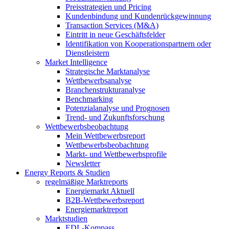
Preisstrategien und Pricing
Kundenbindung und Kundenrückgewinnung
Transaction Services (M&A)
Eintritt in neue Geschäftsfelder
Identifikation von Kooperationspartnern oder
Dienstleistern
Market Intelligence
Strategische Marktanalyse
Wettbewerbsanalyse
Branchenstrukturanalyse
Benchmarking
Potenzialanalyse und Prognosen
Trend- und Zukunftsforschung
Wettbewerbs­beobachtung
Mein Wettbewerbsreport
Wettbewerbsbeobachtung
Markt- und Wettbewerbsprofile
Newsletter
Energy Reports & Studien
regelmäßige Marktreports
Energiemarkt Aktuell
B2B-Wettbewerbsreport
Energiemarktreport
Marktstudien
EDL-Kompass