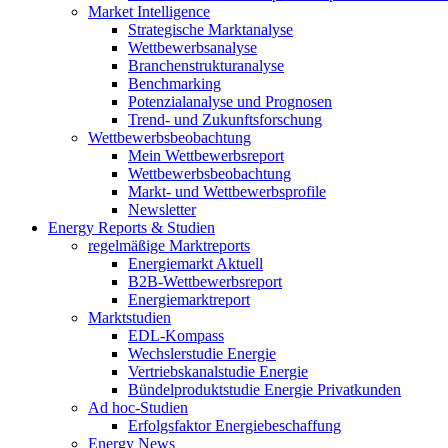
Market Intelligence
Strategische Marktanalyse
Wettbewerbsanalyse
Branchenstrukturanalyse
Benchmarking
Potenzialanalyse und Prognosen
Trend- und Zukunftsforschung
Wettbewerbs­beobachtung
Mein Wettbewerbsreport
Wettbewerbsbeobachtung
Markt- und Wettbewerbsprofile
Newsletter
Energy Reports & Studien
regelmäßige Marktreports
Energiemarkt Aktuell
B2B-Wettbewerbsreport
Energiemarktreport
Marktstudien
EDL-Kompass
Wechslerstudie Energie
Vertriebskanalstudie Energie
Bündelproduktstudie Energie Privatkunden
Ad hoc-Studien
Erfolgsfaktor Energiebeschaffung
Energy News