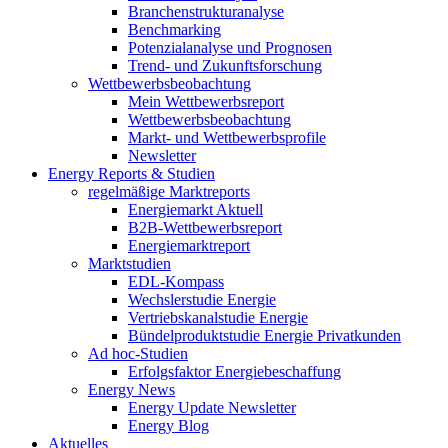
Branchenstrukturanalyse
Benchmarking
Potenzialanalyse und Prognosen
Trend- und Zukunftsforschung
Wettbewerbs­beobachtung
Mein Wettbewerbsreport
Wettbewerbsbeobachtung
Markt- und Wettbewerbsprofile
Newsletter
Energy Reports & Studien
regelmäßige Marktreports
Energiemarkt Aktuell
B2B-Wettbewerbsreport
Energiemarktreport
Marktstudien
EDL-Kompass
Wechslerstudie Energie
Vertriebskanalstudie Energie
Bündelproduktstudie Energie Privatkunden
Ad hoc-Studien
Erfolgsfaktor Energiebeschaffung
Energy News
Energy Update Newsletter
Energy Blog
Aktuelles