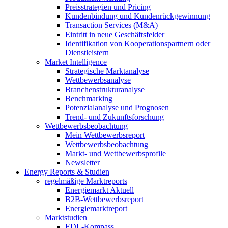
Preisstrategien und Pricing
Kundenbindung und Kundenrückgewinnung
Transaction Services (M&A)
Eintritt in neue Geschäftsfelder
Identifikation von Kooperationspartnern oder
Dienstleistern
Market Intelligence
Strategische Marktanalyse
Wettbewerbsanalyse
Branchenstrukturanalyse
Benchmarking
Potenzialanalyse und Prognosen
Trend- und Zukunftsforschung
Wettbewerbs­beobachtung
Mein Wettbewerbsreport
Wettbewerbsbeobachtung
Markt- und Wettbewerbsprofile
Newsletter
Energy Reports & Studien
regelmäßige Marktreports
Energiemarkt Aktuell
B2B-Wettbewerbsreport
Energiemarktreport
Marktstudien
EDL-Kompass