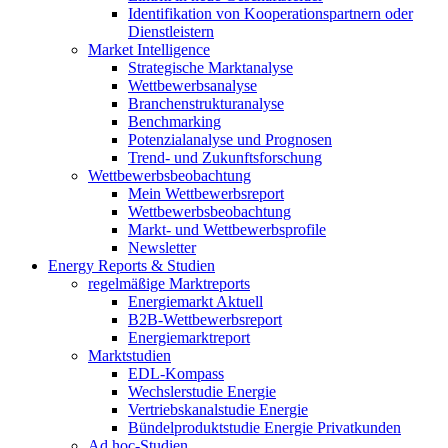
Identifikation von Kooperationspartnern oder
Dienstleistern
Market Intelligence
Strategische Marktanalyse
Wettbewerbsanalyse
Branchenstrukturanalyse
Benchmarking
Potenzialanalyse und Prognosen
Trend- und Zukunftsforschung
Wettbewerbs­beobachtung
Mein Wettbewerbsreport
Wettbewerbsbeobachtung
Markt- und Wettbewerbsprofile
Newsletter
Energy Reports & Studien
regelmäßige Marktreports
Energiemarkt Aktuell
B2B-Wettbewerbsreport
Energiemarktreport
Marktstudien
EDL-Kompass
Wechslerstudie Energie
Vertriebskanalstudie Energie
Bündelproduktstudie Energie Privatkunden
Ad hoc-Studien