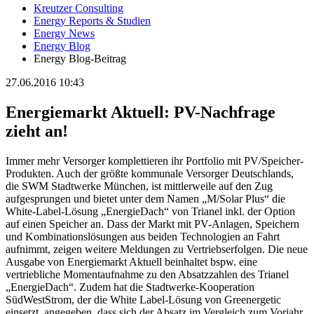
Kreutzer Consulting
Energy Reports & Studien
Energy News
Energy Blog
Energy Blog-Beitrag
27.06.2016 10:43
Energiemarkt Aktuell: PV-Nachfrage
zieht an!
Immer mehr Versorger komplettieren ihr Portfolio mit PV/Speicher-
Produkten. Auch der größte kommunale Versorger Deutschlands,
die SWM Stadtwerke München, ist mittlerweile auf den Zug
aufgesprungen und bietet unter dem Namen „M/Solar Plus“ die
White-Label-Lösung „EnergieDach“ von Trianel inkl. der Option
auf einen Speicher an. Dass der Markt mit PV-Anlagen, Speichern
und Kombinationslösungen aus beiden Technologien an Fahrt
aufnimmt, zeigen weitere Meldungen zu Vertriebserfolgen. Die neue
Ausgabe von Energiemarkt Aktuell beinhaltet bspw. eine
vertriebliche Momentaufnahme zu den Absatzzahlen des Trianel
„EnergieDach“. Zudem hat die Stadtwerke-Kooperation
SüdWestStrom, der die White Label-Lösung von Greenergetic
einsetzt, angegeben, dass sich der Absatz im Vergleich zum Vorjahr