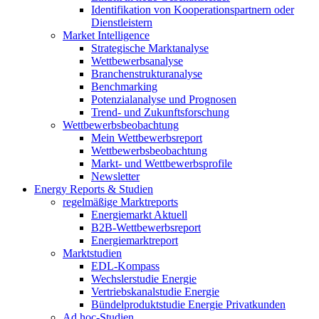
Identifikation von Kooperationspartnern oder
Dienstleistern
Market Intelligence
Strategische Marktanalyse
Wettbewerbsanalyse
Branchenstrukturanalyse
Benchmarking
Potenzialanalyse und Prognosen
Trend- und Zukunftsforschung
Wettbewerbs­beobachtung
Mein Wettbewerbsreport
Wettbewerbsbeobachtung
Markt- und Wettbewerbsprofile
Newsletter
Energy Reports & Studien
regelmäßige Marktreports
Energiemarkt Aktuell
B2B-Wettbewerbsreport
Energiemarktreport
Marktstudien
EDL-Kompass
Wechslerstudie Energie
Vertriebskanalstudie Energie
Bündelproduktstudie Energie Privatkunden
Ad hoc-Studien