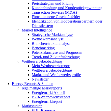
Preisstrategien und Pricing
Kundenbindung und Kundenrückgewinnung
Transaction Services (M&A)
Eintritt in neue Geschäftsfelder
Identifikation von Kooperationspartnern oder
Dienstleistern
Market Intelligence
Strategische Marktanalyse
Wettbewerbsanalyse
Branchenstrukturanalyse
Benchmarking
Potenzialanalyse und Prognosen
Trend- und Zukunftsforschung
Wettbewerbs­beobachtung
Mein Wettbewerbsreport
Wettbewerbsbeobachtung
Markt- und Wettbewerbsprofile
Newsletter
Energy Reports & Studien
regelmäßige Marktreports
Energiemarkt Aktuell
B2B-Wettbewerbsreport
Energiemarktreport
Marktstudien
EDL-Kompass