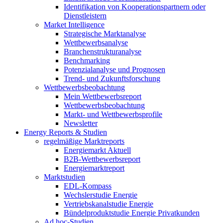
Identifikation von Kooperationspartnern oder
Dienstleistern
Market Intelligence
Strategische Marktanalyse
Wettbewerbsanalyse
Branchenstrukturanalyse
Benchmarking
Potenzialanalyse und Prognosen
Trend- und Zukunftsforschung
Wettbewerbs­beobachtung
Mein Wettbewerbsreport
Wettbewerbsbeobachtung
Markt- und Wettbewerbsprofile
Newsletter
Energy Reports & Studien
regelmäßige Marktreports
Energiemarkt Aktuell
B2B-Wettbewerbsreport
Energiemarktreport
Marktstudien
EDL-Kompass
Wechslerstudie Energie
Vertriebskanalstudie Energie
Bündelproduktstudie Energie Privatkunden
Ad hoc-Studien