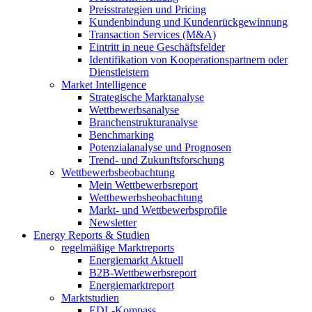
Preisstrategien und Pricing
Kundenbindung und Kundenrückgewinnung
Transaction Services (M&A)
Eintritt in neue Geschäftsfelder
Identifikation von Kooperationspartnern oder
Dienstleistern
Market Intelligence
Strategische Marktanalyse
Wettbewerbsanalyse
Branchenstrukturanalyse
Benchmarking
Potenzialanalyse und Prognosen
Trend- und Zukunftsforschung
Wettbewerbs­beobachtung
Mein Wettbewerbsreport
Wettbewerbsbeobachtung
Markt- und Wettbewerbsprofile
Newsletter
Energy Reports & Studien
regelmäßige Marktreports
Energiemarkt Aktuell
B2B-Wettbewerbsreport
Energiemarktreport
Marktstudien
EDL-Kompass