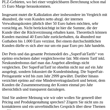
PLZ-Gebieten, wo bei einer vergleichbaren Berechnung schon mal
15 Euro Marge herauskommen.
Insgesamt mutet die Kalkulation aber insbesondere im Vergleich mit
4hundred, die vom Kunden netto abzgl. der internen
Verwaltungskosten jährlich über 50 Euro haben möchten, sehr
vorsichtig an. Nicht berücksichtigt ist hier die Summe, die der
Kunde über die Rückverzinsung erhalten kann. Theoretisch können
Kunden maximal 40 Euro/Jahr zurückerhalten, da 4hundred nur
Guthaben bis 1.000 Euro verzinst. Bei einem durchschnittlichen
Kunden dürfte es sich aber nur um ein paar Euro pro Jahr handeln.
Der Preis und das gesamte Preismodell des „SuperFairTarifs“ von
eprimo erscheinen daher vergleichsweise fair. Mit einem Tarif inkl.
Neukundenbonus darf man das Angebot allerdings nicht
vergleichen. Der SuperFairTarif ist ohnehin nicht nur auf ein Jahr
ausgelegt, sondern fokussiert die Kundenbindung. Die SuperFair-
Preisgarantie wird bis zum Jahr 2999 gewährt. Darüber hinaus
verzichtet eprimo auf eine Mindestvertragslaufzeit und betont, dem
Kunden die Zusammensetzung der Kosten einmal pro Jahr
übersichtlich und transparent darzulegen.
Sind Sie anderer Meinung wie wir oder wollen Sie generell über
Pricing und Produktgestaltung sprechen? Zögern Sie nicht uns zu
kontaktieren und ein unverbindliches Gespräch über diese Themen