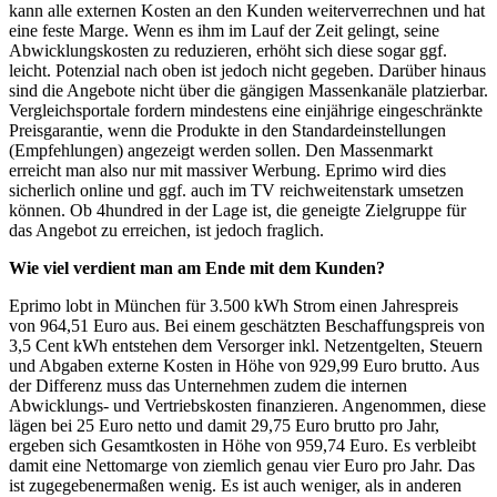
kann alle externen Kosten an den Kunden weiterverrechnen und hat
eine feste Marge. Wenn es ihm im Lauf der Zeit gelingt, seine
Abwicklungskosten zu reduzieren, erhöht sich diese sogar ggf.
leicht. Potenzial nach oben ist jedoch nicht gegeben. Darüber hinaus
sind die Angebote nicht über die gängigen Massenkanäle platzierbar.
Vergleichsportale fordern mindestens eine einjährige eingeschränkte
Preisgarantie, wenn die Produkte in den Standardeinstellungen
(Empfehlungen) angezeigt werden sollen. Den Massenmarkt
erreicht man also nur mit massiver Werbung. Eprimo wird dies
sicherlich online und ggf. auch im TV reichweitenstark umsetzen
können. Ob 4hundred in der Lage ist, die geneigte Zielgruppe für
das Angebot zu erreichen, ist jedoch fraglich.
Wie viel verdient man am Ende mit dem Kunden?
Eprimo lobt in München für 3.500 kWh Strom einen Jahrespreis
von 964,51 Euro aus. Bei einem geschätzten Beschaffungspreis von
3,5 Cent kWh entstehen dem Versorger inkl. Netzentgelten, Steuern
und Abgaben externe Kosten in Höhe von 929,99 Euro brutto. Aus
der Differenz muss das Unternehmen zudem die internen
Abwicklungs- und Vertriebskosten finanzieren. Angenommen, diese
lägen bei 25 Euro netto und damit 29,75 Euro brutto pro Jahr,
ergeben sich Gesamtkosten in Höhe von 959,74 Euro. Es verbleibt
damit eine Nettomarge von ziemlich genau vier Euro pro Jahr. Das
ist zugegebenermaßen wenig. Es ist auch weniger, als in anderen