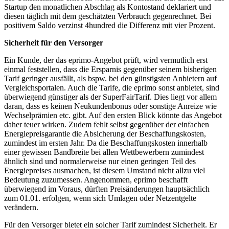
Startup den monatlichen Abschlag als Kontostand deklariert und
diesen täglich mit dem geschätzten Verbrauch gegenrechnet. Bei
positivem Saldo verzinst 4hundred die Differenz mit vier Prozent.
Sicherheit für den Versorger
Ein Kunde, der das eprimo-Angebot prüft, wird vermutlich erst
einmal feststellen, dass die Ersparnis gegenüber seinem bisherigen
Tarif geringer ausfällt, als bspw. bei den günstigsten Anbietern auf
Vergleichsportalen. Auch die Tarife, die eprimo sonst anbietet, sind
überwiegend günstiger als der SuperFairTarif. Dies liegt vor allem
daran, dass es keinen Neukundenbonus oder sonstige Anreize wie
Wechselprämien etc. gibt. Auf den ersten Blick könnte das Angebot
daher teuer wirken. Zudem fehlt selbst gegenüber der einfachen
Energiepreisgarantie die Absicherung der Beschaffungskosten,
zumindest im ersten Jahr. Da die Beschaffungskosten innerhalb
einer gewissen Bandbreite bei allen Wettbewerbern zumindest
ähnlich sind und normalerweise nur einen geringen Teil des
Energiepreises ausmachen, ist diesem Umstand nicht allzu viel
Bedeutung zuzumessen. Angenommen, eprimo beschafft
überwiegend im Voraus, dürften Preisänderungen hauptsächlich
zum 01.01. erfolgen, wenn sich Umlagen oder Netzentgelte
verändern.
Für den Versorger bietet ein solcher Tarif zumindest Sicherheit. Er