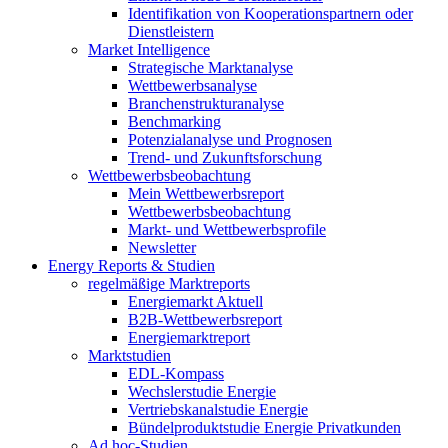
Identifikation von Kooperationspartnern oder
Dienstleistern
Market Intelligence
Strategische Marktanalyse
Wettbewerbsanalyse
Branchenstrukturanalyse
Benchmarking
Potenzialanalyse und Prognosen
Trend- und Zukunftsforschung
Wettbewerbs­beobachtung
Mein Wettbewerbsreport
Wettbewerbsbeobachtung
Markt- und Wettbewerbsprofile
Newsletter
Energy Reports & Studien
regelmäßige Marktreports
Energiemarkt Aktuell
B2B-Wettbewerbsreport
Energiemarktreport
Marktstudien
EDL-Kompass
Wechslerstudie Energie
Vertriebskanalstudie Energie
Bündelproduktstudie Energie Privatkunden
Ad hoc-Studien