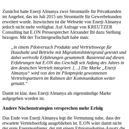
Zunächst hatte Enerji Almanya zwei Stromtarife für Privatkunden
im Angebot, das im Juli 2015 um Stromtarife für Gewerbekunden
erweitert wurde. Inzwischen ist die Webseite von Enerji Almanya
jedoch nicht mehr verfügbar. Auf Anfrage von KREUTZER
Consulting hat E.ON Pressesprecher Alexander Ihl dazu Stellung
bezogen. Mit der Tochtergesellschaft habe man:
„in einem Pilotversuch Produkte und Vertriebswege für
Haushalte und Betriebe mit Migrationshintergrund getestet und
dabei wertvolle Erfahrungen gesammelt. Basierend auf diesen
Erfahrungen hat E.ON das Geschäft seit Anfang des Jahres in
den deutschen Vertrieb integriert. […] Die Marke „Enerji
Almanya“ wird von den im Pilotprojekt gewonnenen
Vertriebspartnern im Rahmen der Kommunikation weiter
genutzt.“
Damit ist klar, dass Enerji Almanya als eigenständige Marke
aufgegeben worden ist.
Andere Nischenstrategien versprechen mehr Erfolg
Das Ende von Enerji Almanya legt die Vermutung nahe, dass der
erwartete Vertriebserfolg ausgeblieben ist. E.ON wäre damit nicht
der erste Energieanbieter, der mit einem Ethnomarketing-Ansatz die