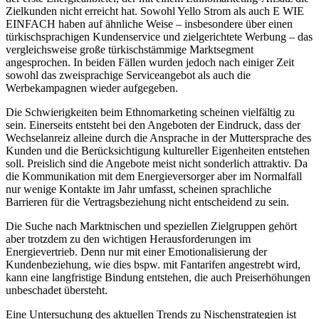
Zielkunden nicht erreicht hat. Sowohl Yello Strom als auch E WIE
EINFACH haben auf ähnliche Weise – insbesondere über einen
türkischsprachigen Kundenservice und zielgerichtete Werbung – das
vergleichsweise große türkischstämmige Marktsegment
angesprochen. In beiden Fällen wurden jedoch nach einiger Zeit
sowohl das zweisprachige Serviceangebot als auch die
Werbekampagnen wieder aufgegeben.
Die Schwierigkeiten beim Ethnomarketing scheinen vielfältig zu
sein. Einerseits entsteht bei den Angeboten der Eindruck, dass der
Wechselanreiz alleine durch die Ansprache in der Muttersprache des
Kunden und die Berücksichtigung kultureller Eigenheiten entstehen
soll. Preislich sind die Angebote meist nicht sonderlich attraktiv. Da
die Kommunikation mit dem Energieversorger aber im Normalfall
nur wenige Kontakte im Jahr umfasst, scheinen sprachliche
Barrieren für die Vertragsbeziehung nicht entscheidend zu sein.
Die Suche nach Marktnischen und speziellen Zielgruppen gehört
aber trotzdem zu den wichtigen Herausforderungen im
Energievertrieb. Denn nur mit einer Emotionalisierung der
Kundenbeziehung, wie dies bspw. mit Fantarifen angestrebt wird,
kann eine langfristige Bindung entstehen, die auch Preiserhöhungen
unbeschadet übersteht.
Eine Untersuchung des aktuellen Trends zu Nischenstrategien ist