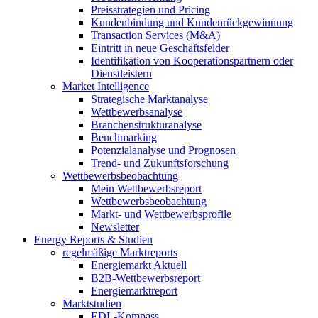
Preisstrategien und Pricing
Kundenbindung und Kundenrückgewinnung
Transaction Services (M&A)
Eintritt in neue Geschäftsfelder
Identifikation von Kooperationspartnern oder
Dienstleistern
Market Intelligence
Strategische Marktanalyse
Wettbewerbsanalyse
Branchenstrukturanalyse
Benchmarking
Potenzialanalyse und Prognosen
Trend- und Zukunftsforschung
Wettbewerbs­beobachtung
Mein Wettbewerbsreport
Wettbewerbsbeobachtung
Markt- und Wettbewerbsprofile
Newsletter
Energy Reports & Studien
regelmäßige Marktreports
Energiemarkt Aktuell
B2B-Wettbewerbsreport
Energiemarktreport
Marktstudien
EDL-Kompass