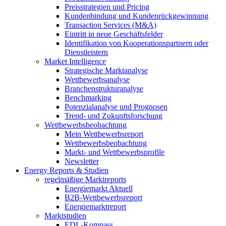
Preisstrategien und Pricing
Kundenbindung und Kundenrückgewinnung
Transaction Services (M&A)
Eintritt in neue Geschäftsfelder
Identifikation von Kooperationspartnern oder
Dienstleistern
Market Intelligence
Strategische Marktanalyse
Wettbewerbsanalyse
Branchenstrukturanalyse
Benchmarking
Potenzialanalyse und Prognosen
Trend- und Zukunftsforschung
Wettbewerbs­beobachtung
Mein Wettbewerbsreport
Wettbewerbsbeobachtung
Markt- und Wettbewerbsprofile
Newsletter
Energy Reports & Studien
regelmäßige Marktreports
Energiemarkt Aktuell
B2B-Wettbewerbsreport
Energiemarktreport
Marktstudien
EDL-Kompass