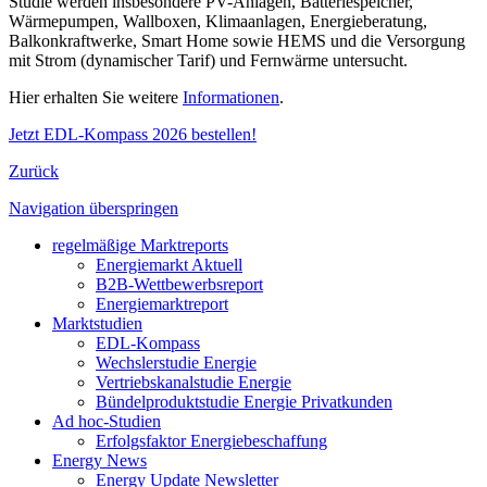
Studie werden insbesondere PV-Anlagen, Batteriespeicher,
Wärmepumpen, Wallboxen, Klimaanlagen, Energieberatung,
Balkonkraftwerke, Smart Home sowie HEMS und die Versorgung
mit Strom (dynamischer Tarif) und Fernwärme untersucht.
Hier erhalten Sie weitere
Informationen
.
Jetzt EDL-Kompass 2026 bestellen!
Zurück
Navigation überspringen
regelmäßige Marktreports
Energiemarkt Aktuell
B2B-Wettbewerbsreport
Energiemarktreport
Marktstudien
EDL-Kompass
Wechslerstudie Energie
Vertriebskanalstudie Energie
Bündelproduktstudie Energie Privatkunden
Ad hoc-Studien
Erfolgsfaktor Energiebeschaffung
Energy News
Energy Update Newsletter