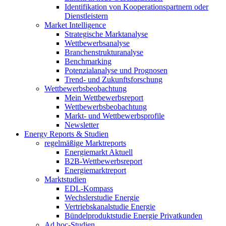
Identifikation von Kooperationspartnern oder
Dienstleistern
Market Intelligence
Strategische Marktanalyse
Wettbewerbsanalyse
Branchenstrukturanalyse
Benchmarking
Potenzialanalyse und Prognosen
Trend- und Zukunftsforschung
Wettbewerbs­beobachtung
Mein Wettbewerbsreport
Wettbewerbsbeobachtung
Markt- und Wettbewerbsprofile
Newsletter
Energy Reports & Studien
regelmäßige Marktreports
Energiemarkt Aktuell
B2B-Wettbewerbsreport
Energiemarktreport
Marktstudien
EDL-Kompass
Wechslerstudie Energie
Vertriebskanalstudie Energie
Bündelproduktstudie Energie Privatkunden
Ad hoc-Studien