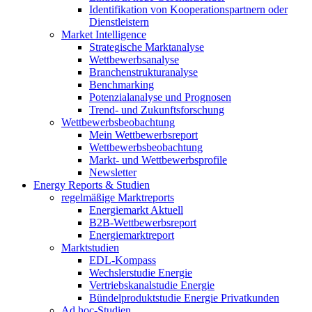
Identifikation von Kooperationspartnern oder
Dienstleistern
Market Intelligence
Strategische Marktanalyse
Wettbewerbsanalyse
Branchenstrukturanalyse
Benchmarking
Potenzialanalyse und Prognosen
Trend- und Zukunftsforschung
Wettbewerbs­beobachtung
Mein Wettbewerbsreport
Wettbewerbsbeobachtung
Markt- und Wettbewerbsprofile
Newsletter
Energy Reports & Studien
regelmäßige Marktreports
Energiemarkt Aktuell
B2B-Wettbewerbsreport
Energiemarktreport
Marktstudien
EDL-Kompass
Wechslerstudie Energie
Vertriebskanalstudie Energie
Bündelproduktstudie Energie Privatkunden
Ad hoc-Studien