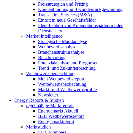
Preisstrategien und Pricing
Kundenbindung und Kundenrückgewinnung
Transaction Services (M&A)
Eintritt in neue Geschäftsfelder
Identifikation von Kooperationspartnern oder
Dienstleistern
Market Intelligence
Strategische Marktanalyse
Wettbewerbsanalyse
Branchenstrukturanalyse
Benchmarking
Potenzialanalyse und Prognosen
Trend- und Zukunftsforschung
Wettbewerbs­beobachtung
Mein Wettbewerbsreport
Wettbewerbsbeobachtung
Markt- und Wettbewerbsprofile
Newsletter
Energy Reports & Studien
regelmäßige Marktreports
Energiemarkt Aktuell
B2B-Wettbewerbsreport
Energiemarktreport
Marktstudien
EDL-Kompass