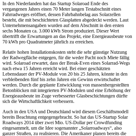
In den Niederlanden hat das Startup Solaroad Ende des
vergangenen Jahres einen 70 Meter langen Testabschnitt eines
Fahrradweges eröffnet, dessen Fahrbahnbelag aus Solarzellen
besteht, die mit beschichteten Glasplatten abgedeckt werden. Laut
Unternehmensangaben wurden auf dem Abschnitt in den ersten
sechs Monaten ca. 3.000 kWh Strom produziert. Dieser Wert
übertrifft die Erwartungen an das Projekt, eine Energieausbeute von
70 kWh pro Quadratmeter jährlich zu erreichen.
Relativ hohen Installationskosten steht die sehr günstige Nutzung
der Radwegfläche entgegen, für die weder Pacht noch Miete fällig
wird. Solaroad erwartet, dass der Break-Even eines Solarrad-Wegs
nach etwa 15 Jahren erreicht wird. Bei einer geschätzten
Lebensdauer der PV-Module von 20 bis 25 Jahren, könnte in den
verbleibenden fünf bis zehn Jahren ein Gewinn erwirtschaftet
werden. Durch die geplante Entwicklung von massenhergestellten
Betonblöcken mit integrierten PV-Modulen und eine Erhöhung der
Energieausbeute im Zuge verbesserter Glasbeschichtungen dürfte
sich die Wirtschaftlichkeit verbessern.
Auch in den USA und Deutschland wird diesem Geschäftsmodell
bereits Beachtung entgegengebracht. So hat das US-Startup Solar
Roadways 2014 über zwei Mio. US-Dollar per Crowdfunding
eingesammelt, um die Idee sogenannter „Solarroadways“, also
ganzer Straßen, zu realisieren. Die Amerikaner planen bereits die