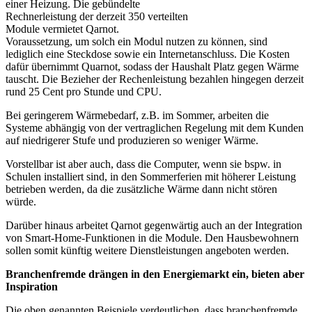
einer Heizung. Die gebündelte
Rechnerleistung der derzeit 350 verteilten
Module vermietet Qarnot.
Voraussetzung, um solch ein Modul nutzen zu können, sind
lediglich eine Steckdose sowie ein Internetanschluss. Die Kosten
dafür übernimmt Quarnot, sodass der Haushalt Platz gegen Wärme
tauscht. Die Bezieher der Rechenleistung bezahlen hingegen derzeit
rund 25 Cent pro Stunde und CPU.
Bei geringerem Wärmebedarf, z.B. im Sommer, arbeiten die
Systeme abhängig von der vertraglichen Regelung mit dem Kunden
auf niedrigerer Stufe und produzieren so weniger Wärme.
Vorstellbar ist aber auch, dass die Computer, wenn sie bspw. in
Schulen installiert sind, in den Sommerferien mit höherer Leistung
betrieben werden, da die zusätzliche Wärme dann nicht stören
würde.
Darüber hinaus arbeitet Qarnot gegenwärtig auch an der Integration
von Smart-Home-Funktionen in die Module. Den Hausbewohnern
sollen somit künftig weitere Dienstleistungen angeboten werden.
Branchenfremde drängen in den Energiemarkt ein, bieten aber
Inspiration
Die oben genannten Beispiele verdeutlichen, dass branchenfremde