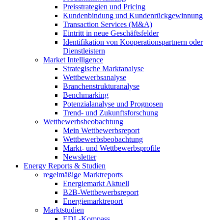
Preisstrategien und Pricing
Kundenbindung und Kundenrückgewinnung
Transaction Services (M&A)
Eintritt in neue Geschäftsfelder
Identifikation von Kooperationspartnern oder
Dienstleistern
Market Intelligence
Strategische Marktanalyse
Wettbewerbsanalyse
Branchenstrukturanalyse
Benchmarking
Potenzialanalyse und Prognosen
Trend- und Zukunftsforschung
Wettbewerbs­beobachtung
Mein Wettbewerbsreport
Wettbewerbsbeobachtung
Markt- und Wettbewerbsprofile
Newsletter
Energy Reports & Studien
regelmäßige Marktreports
Energiemarkt Aktuell
B2B-Wettbewerbsreport
Energiemarktreport
Marktstudien
EDL-Kompass