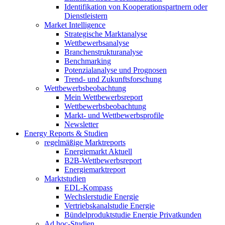
Identifikation von Kooperationspartnern oder
Dienstleistern
Market Intelligence
Strategische Marktanalyse
Wettbewerbsanalyse
Branchenstrukturanalyse
Benchmarking
Potenzialanalyse und Prognosen
Trend- und Zukunftsforschung
Wettbewerbs­beobachtung
Mein Wettbewerbsreport
Wettbewerbsbeobachtung
Markt- und Wettbewerbsprofile
Newsletter
Energy Reports & Studien
regelmäßige Marktreports
Energiemarkt Aktuell
B2B-Wettbewerbsreport
Energiemarktreport
Marktstudien
EDL-Kompass
Wechslerstudie Energie
Vertriebskanalstudie Energie
Bündelproduktstudie Energie Privatkunden
Ad hoc-Studien