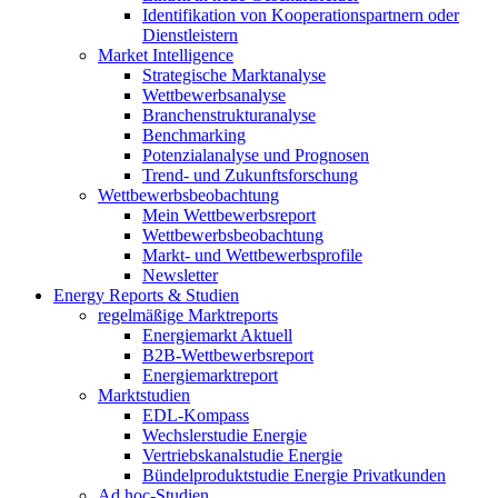
Identifikation von Kooperationspartnern oder
Dienstleistern
Market Intelligence
Strategische Marktanalyse
Wettbewerbsanalyse
Branchenstrukturanalyse
Benchmarking
Potenzialanalyse und Prognosen
Trend- und Zukunftsforschung
Wettbewerbs­beobachtung
Mein Wettbewerbsreport
Wettbewerbsbeobachtung
Markt- und Wettbewerbsprofile
Newsletter
Energy Reports & Studien
regelmäßige Marktreports
Energiemarkt Aktuell
B2B-Wettbewerbsreport
Energiemarktreport
Marktstudien
EDL-Kompass
Wechslerstudie Energie
Vertriebskanalstudie Energie
Bündelproduktstudie Energie Privatkunden
Ad hoc-Studien