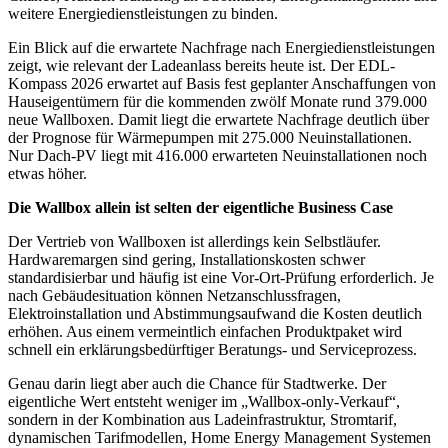
weitere Energiedienstleistungen zu binden.
Ein Blick auf die erwartete Nachfrage nach Energiedienstleistungen
zeigt, wie relevant der Ladeanlass bereits heute ist. Der EDL-
Kompass 2026 erwartet auf Basis fest geplanter Anschaffungen von
Hauseigentümern für die kommenden zwölf Monate rund 379.000
neue Wallboxen. Damit liegt die erwartete Nachfrage deutlich über
der Prognose für Wärmepumpen mit 275.000 Neuinstallationen.
Nur Dach-PV liegt mit 416.000 erwarteten Neuinstallationen noch
etwas höher.
Die Wallbox allein ist selten der eigentliche Business Case
Der Vertrieb von Wallboxen ist allerdings kein Selbstläufer.
Hardwaremargen sind gering, Installationskosten schwer
standardisierbar und häufig ist eine Vor-Ort-Prüfung erforderlich. Je
nach Gebäudesituation können Netzanschlussfragen,
Elektroinstallation und Abstimmungsaufwand die Kosten deutlich
erhöhen. Aus einem vermeintlich einfachen Produktpaket wird
schnell ein erklärungsbedürftiger Beratungs- und Serviceprozess.
Genau darin liegt aber auch die Chance für Stadtwerke. Der
eigentliche Wert entsteht weniger im „Wallbox-only-Verkauf“,
sondern in der Kombination aus Ladeinfrastruktur, Stromtarif,
dynamischen Tarifmodellen, Home Energy Management Systemen