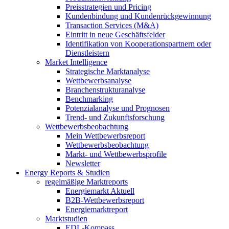
Preisstrategien und Pricing
Kundenbindung und Kundenrückgewinnung
Transaction Services (M&A)
Eintritt in neue Geschäftsfelder
Identifikation von Kooperationspartnern oder
Dienstleistern
Market Intelligence
Strategische Marktanalyse
Wettbewerbsanalyse
Branchenstrukturanalyse
Benchmarking
Potenzialanalyse und Prognosen
Trend- und Zukunftsforschung
Wettbewerbs­beobachtung
Mein Wettbewerbsreport
Wettbewerbsbeobachtung
Markt- und Wettbewerbsprofile
Newsletter
Energy Reports & Studien
regelmäßige Marktreports
Energiemarkt Aktuell
B2B-Wettbewerbsreport
Energiemarktreport
Marktstudien
EDL-Kompass