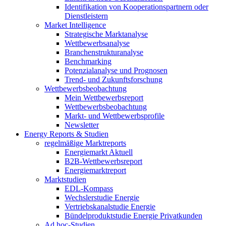
Identifikation von Kooperationspartnern oder
Dienstleistern
Market Intelligence
Strategische Marktanalyse
Wettbewerbsanalyse
Branchenstrukturanalyse
Benchmarking
Potenzialanalyse und Prognosen
Trend- und Zukunftsforschung
Wettbewerbs­beobachtung
Mein Wettbewerbsreport
Wettbewerbsbeobachtung
Markt- und Wettbewerbsprofile
Newsletter
Energy Reports & Studien
regelmäßige Marktreports
Energiemarkt Aktuell
B2B-Wettbewerbsreport
Energiemarktreport
Marktstudien
EDL-Kompass
Wechslerstudie Energie
Vertriebskanalstudie Energie
Bündelproduktstudie Energie Privatkunden
Ad hoc-Studien