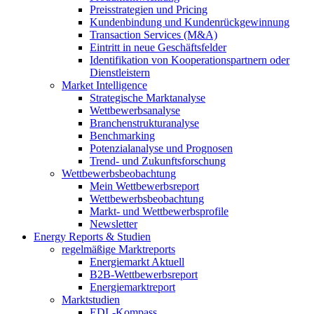
Preisstrategien und Pricing
Kundenbindung und Kundenrückgewinnung
Transaction Services (M&A)
Eintritt in neue Geschäftsfelder
Identifikation von Kooperationspartnern oder
Dienstleistern
Market Intelligence
Strategische Marktanalyse
Wettbewerbsanalyse
Branchenstrukturanalyse
Benchmarking
Potenzialanalyse und Prognosen
Trend- und Zukunftsforschung
Wettbewerbs­beobachtung
Mein Wettbewerbsreport
Wettbewerbsbeobachtung
Markt- und Wettbewerbsprofile
Newsletter
Energy Reports & Studien
regelmäßige Marktreports
Energiemarkt Aktuell
B2B-Wettbewerbsreport
Energiemarktreport
Marktstudien
EDL-Kompass