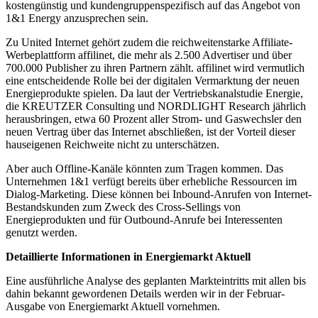
kostengünstig und kundengruppenspezifisch auf das Angebot von
1&1 Energy anzusprechen sein.
Zu United Internet gehört zudem die reichweitenstarke Affiliate-
Werbeplattform affilinet, die mehr als 2.500 Advertiser und über
700.000 Publisher zu ihren Partnern zählt. affilinet wird vermutlich
eine entscheidende Rolle bei der digitalen Vermarktung der neuen
Energieprodukte spielen. Da laut der Vertriebskanalstudie Energie,
die KREUTZER Consulting und NORDLIGHT Research jährlich
herausbringen, etwa 60 Prozent aller Strom- und Gaswechsler den
neuen Vertrag über das Internet abschließen, ist der Vorteil dieser
hauseigenen Reichweite nicht zu unterschätzen.
Aber auch Offline-Kanäle könnten zum Tragen kommen. Das
Unternehmen 1&1 verfügt bereits über erhebliche Ressourcen im
Dialog-Marketing. Diese können bei Inbound-Anrufen von Internet-
Bestandskunden zum Zweck des Cross-Sellings von
Energieprodukten und für Outbound-Anrufe bei Interessenten
genutzt werden.
Detaillierte Informationen in Energiemarkt Aktuell
Eine ausführliche Analyse des geplanten Markteintritts mit allen bis
dahin bekannt gewordenen Details werden wir in der Februar-
Ausgabe von Energiemarkt Aktuell vornehmen.