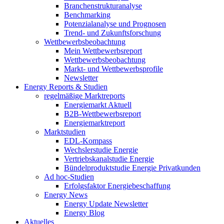
Branchenstrukturanalyse
Benchmarking
Potenzialanalyse und Prognosen
Trend- und Zukunftsforschung
Wettbewerbs­beobachtung
Mein Wettbewerbsreport
Wettbewerbsbeobachtung
Markt- und Wettbewerbsprofile
Newsletter
Energy Reports & Studien
regelmäßige Marktreports
Energiemarkt Aktuell
B2B-Wettbewerbsreport
Energiemarktreport
Marktstudien
EDL-Kompass
Wechslerstudie Energie
Vertriebskanalstudie Energie
Bündelproduktstudie Energie Privatkunden
Ad hoc-Studien
Erfolgsfaktor Energiebeschaffung
Energy News
Energy Update Newsletter
Energy Blog
Aktuelles