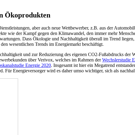
von Ökoprodukten
ienstleistungen, aber auch neue Wettbewerber, z.B. aus der Automobil
Aspekte wie der Kampf gegen den Klimawandel, den immer mehr Mensch
rtungen. Dass Ökologie und Nachhaltigkeit überall im Trend liegen, ze
 den wesentlichen Trends im Energiemarkt beschäftigt.
hr Nachhaltigkeit und zur Reduzierung des eigenen CO2-Fußabdrucks d
 Gewerbekunden über Verivox, welches im Rahmen der
Wechslerstudie E
bskanalstudie Energie 2020
. Insgesamt ist hier ein Megatrend entstan
d. Für Energieversorger wird es daher umso wichtiger, sich als nachha