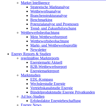
Market Intelligence
Strategische Marktanalyse
Wettbewerbsanalyse
Branchenstrukturanalyse
Benchmarking
Potenzialanalyse und Prognosen
Trend- und Zukunftsforschung
Wettbewerbs­beobachtung
Mein Wettbewerbsreport
Wettbewerbsbeobachtung
Markt- und Wettbewerbsprofile
Newsletter
Energy Reports & Studien
regelmäßige Marktreports
Energiemarkt Aktuell
B2B-Wettbewerbsreport
Energiemarktreport
Marktstudien
EDL-Kompass
Wechslerstudie Energie
Vertriebskanalstudie Energie
Bündelproduktstudie Energie Privatkunden
Ad hoc-Studien
Erfolgsfaktor Energiebeschaffung
Energy News