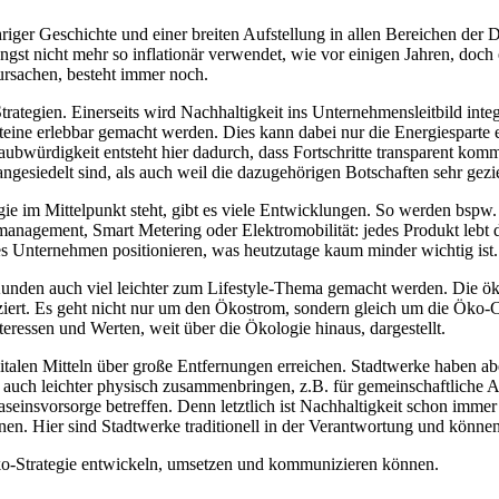
riger Geschichte und einer breiten Aufstellung in allen Bereichen der D
ngst nicht mehr so inflationär verwendet, wie vor einigen Jahren, do
ursachen, besteht immer noch.
ategien. Einerseits wird Nachhaltigkeit ins Unternehmensleitbild integr
nsteine erlebbar gemacht werden. Dies kann dabei nur die Energiesparte
würdigkeit entsteht hier dadurch, dass Fortschritte transparent komm
angesiedelt sind, als auch weil die dazugehörigen Botschaften sehr gezi
e im Mittelpunkt steht, gibt es viele Entwicklungen. So werden bspw.
emanagement, Smart Metering oder Elektromobilität: jedes Produkt lebt 
ves Unternehmen positionieren, was heutzutage kaum minder wichtig is
nden auch viel leichter zum Lifestyle-Thema gemacht werden. Die öko
ziert. Es geht nicht nur um den Ökostrom, sondern gleich um die Öko-
ressen und Werten, weit über die Ökologie hinaus, dargestellt.
len Mitteln über große Entfernungen erreichen. Stadtwerke haben aber n
auch leichter physisch zusammenbringen, z.B. für gemeinschaftliche Ak
insvorsorge betreffen. Denn letztlich ist Nachhaltigkeit schon immer e
onen. Hier sind Stadtwerke traditionell in der Verantwortung und könn
Öko-Strategie entwickeln, umsetzen und kommunizieren können.