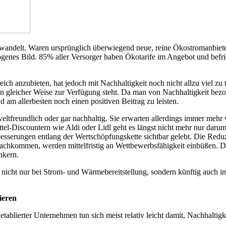
gewandelt. Waren ursprünglich überwiegend neue, reine Ökostromanbiete
terogenes Bild. 85% aller Versorger haben Ökotarife im Angebot und b
h anzubieten, hat jedoch mit Nachhaltigkeit noch nicht allzu viel zu t
 gleicher Weise zur Verfügung steht. Da man von Nachhaltigkeit bezog
 am allerbesten noch einen positiven Beitrag zu leisten.
eltfreundlich oder gar nachhaltig. Sie erwarten allerdings immer mehr 
ittel-Discountern wie Aldi oder Lidl geht es längst nicht mehr nur daru
esserungen entlang der Wertschöpfungskette sichtbar gelebt. Die Redu
hkommen, werden mittelfristig an Wettbewerbsfähigkeit einbüßen. Dab
nkern.
en nicht nur bei Strom- und Wärmebereitstellung, sondern künftig auch 
ieren
tablierter Unternehmen tun sich meist relativ leicht damit, Nachhaltigk