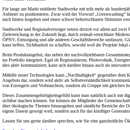
Für lange am Markt etablierte Stadtwerke mit teils mehr als hundertjäh
Anbieter zu positionieren. Zwar wird der Vorwurf „Greenwashing“ lä
nach hinten losgehen und einen schwer beherrschbaren Shitstorm ver
Stadtwerke und Regionalversorger setzen derzeit vor allem auf zwei Str
Zielerreichung in der Zukunft liegt, durch zeitnah erreichbare Meile
ÖPNV, Entsorgung und alle anderen Geschäftsbereiche umfassen. Glaub
kann helfen, Sichtbarkeit zu schaffen, sowohl weil die Projekte lokal 
Beim Produktangebot, das neben der nachvollziehbaren Gesamtstrategi
ins Portfolio integriert. Egal ob Regionalstrom, Photovoltaik, Energi
dies aktiv kommuniziert, kann sich darüber hinaus auch als innovati
Mithilfe neuer Technologien kann „Nachhaltigkeit“ gegenüber dem Ku
Angebots dar, sondern wird aktiv als Selbstverständlichkeit kommuni
von Erzeugern und Verbrauchern, sondern als Gruppe mit gleichen Inte
Dieses Zusammengehörigkeitsgefühl kann man natürlich auch mit digita
sichtbar machen können. Sie können die Mitglieder der Gemeinschaft 
über ökologische Themen hinausgehen und sämtliche Bereiche der Dase
eigene Dasein gesorgt wird, sondern auch für das künftiger Generati
Lassen Sie uns gerne darüber sprechen, wie Sie eine ganzheitliche 