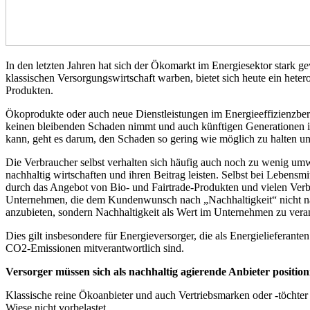
In den letzten Jahren hat sich der Ökomarkt im Energiesektor stark 
klassischen Versorgungswirtschaft warben, bietet sich heute ein he
Produkten.
Ökoprodukte oder auch neue Dienstleistungen im Energieeffizienzbereic
keinen bleibenden Schaden nimmt und auch künftigen Generationen in
kann, geht es darum, den Schaden so gering wie möglich zu halten und
Die Verbraucher selbst verhalten sich häufig auch noch zu wenig umw
nachhaltig wirtschaften und ihren Beitrag leisten. Selbst bei Lebensm
durch das Angebot von Bio- und Fairtrade-Produkten und vielen Verb
Unternehmen, die dem Kundenwunsch nach „Nachhaltigkeit“ nicht nac
anzubieten, sondern Nachhaltigkeit als Wert im Unternehmen zu vera
Dies gilt insbesondere für Energieversorger, die als Energielieferant
CO2-Emissionen mitverantwortlich sind.
Versorger müssen sich als nachhaltig agierende Anbieter position
Klassische reine Ökoanbieter und auch Vertriebsmarken oder -töchter e
Wiese nicht vorbelastet.