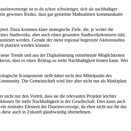
aseinsvorsorge ist es da schon schwieriger, sich als nachhaltiger
ch ein gewisses Risiko, dass gut gemeinte Maßnahmen kommunikativ
iert. Dazu kommen klare strategische Ziele, die, je weiter die
 eines Stadtwerks, aber auch einen gesamten Stadtwerkekonzern inkl.
uniziert werden. Gerade der meist regional begrenzte Aktionsradius
elt platziert werden können.
 neue Trends und aus der Digitalisierung entstehende Möglichkeiten
davon, dass es einen Beitrag zu mehr Nachhaltigkeit leisten kann. Wer
t.
logische Komponente stellt dabei nicht den Mittelpunkt des
Community. Die Gemeinschaft wird hier aber nicht nur als Marktplatz
icht nur den Vorteil, dass sie die relevanten Projekte leichter
tionen für mehr Nachhaltigkeit in der Gesellschaft. Dies kann auch
in zentrales Element der Daseinsvorsorge, da eben nicht nur für das
en diese auch in Zukunft glaubwürdig übernehmen.