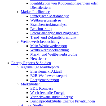
Identifikation von Kooperationspartnern oder
Dienstleistern
Market Intelligence
Strategische Marktanalyse
Wettbewerbsanalyse
Branchenstrukturanalyse
Benchmarking
Potenzialanalyse und Prognosen
Trend- und Zukunftsforschung
Wettbewerbs­beobachtung
Mein Wettbewerbsreport
Wettbewerbsbeobachtung
Markt- und Wettbewerbsprofile
Newsletter
Energy Reports & Studien
regelmäßige Marktreports
Energiemarkt Aktuell
B2B-Wettbewerbsreport
Energiemarktreport
Marktstudien
EDL-Kompass
Wechslerstudie Energie
Vertriebskanalstudie Energie
Bündelproduktstudie Energie Privatkunden
Ad hoc-Studien