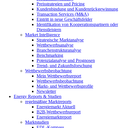
Preisstrategien und Pricing
Kundenbindung und Kundenrückgewinnung
Transaction Services (M&A)
Eintritt in neue Geschäftsfelder
Identifikation von Kooperationspartnern oder
Dienstleistern
Market Intelligence
Strategische Marktanalyse
Wettbewerbsanalyse
Branchenstrukturanalyse
Benchmarking
Potenzialanalyse und Prognosen
Trend- und Zukunftsforschung
Wettbewerbs­beobachtung
Mein Wettbewerbsreport
Wettbewerbsbeobachtung
Markt- und Wettbewerbsprofile
Newsletter
Energy Reports & Studien
regelmäßige Marktreports
Energiemarkt Aktuell
B2B-Wettbewerbsreport
Energiemarktreport
Marktstudien
EDL-Kompass