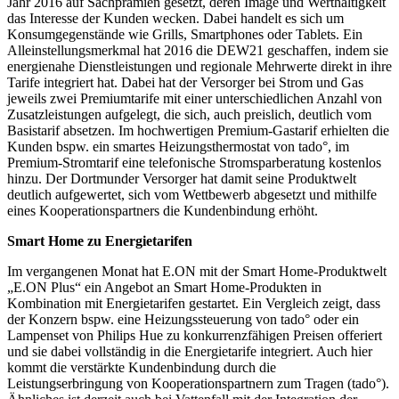
Jahr 2016 auf Sachprämien gesetzt, deren Image und Werthaltigkeit
das Interesse der Kunden wecken. Dabei handelt es sich um
Konsumgegenstände wie Grills, Smartphones oder Tablets. Ein
Alleinstellungsmerkmal hat 2016 die DEW21 geschaffen, indem sie
energienahe Dienstleistungen und regionale Mehrwerte direkt in ihre
Tarife integriert hat. Dabei hat der Versorger bei Strom und Gas
jeweils zwei Premiumtarife mit einer unterschiedlichen Anzahl von
Zusatzleistungen aufgelegt, die sich, auch preislich, deutlich vom
Basistarif absetzen. Im hochwertigen Premium-Gastarif erhielten die
Kunden bspw. ein smartes Heizungsthermostat von tado°, im
Premium-Stromtarif eine telefonische Stromsparberatung kostenlos
hinzu. Der Dortmunder Versorger hat damit seine Produktwelt
deutlich aufgewertet, sich vom Wettbewerb abgesetzt und mithilfe
eines Kooperationspartners die Kundenbindung erhöht.
Smart Home zu Energietarifen
Im vergangenen Monat hat E.ON mit der Smart Home-Produktwelt
„E.ON Plus“ ein Angebot an Smart Home-Produkten in
Kombination mit Energietarifen gestartet. Ein Vergleich zeigt, dass
der Konzern bspw. eine Heizungssteuerung von tado° oder ein
Lampenset von Philips Hue zu konkurrenzfähigen Preisen offeriert
und sie dabei vollständig in die Energietarife integriert. Auch hier
kommt die verstärkte Kundenbindung durch die
Leistungserbringung von Kooperationspartnern zum Tragen (tado°).