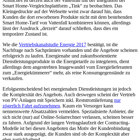
Ähnliches ist derzeit auch bei Vattenfall mit der Integration der
Smart Home-Vergleichsplattform „Tink“ zu beobachten. Das
Kleingedruckte auf der Webseite weist zwar darauf hin, dass
Kunden die dort erworbenen Produkte nicht mit dem bestehenden
Smart Home-Tarif von Vattenfall kombinieren können, allerdings
lässt der Ausdruck „derzeit“ darauf schließen, dass dies ein
temporärer Zustand ist.
Wie die
Vertriebskanalstudie Energie 2017
bestätigt, ist die
Nachfrage nach Sachprämien vorhanden und die Angebote scheinen
erfolgreich zu laufen. Energienahe und zukunftsorientierte
Dienstleistungsprodukte in die Energietarife zu integrieren, dient
allerdings dem angestrebten Imagewandel vom Energielieferanten
zum „Energiekümmerer“ mehr, als reine Konsumgegenstände zu
verkaufen.
Erfolgsentscheidend bei energienahen Dienstleistungen ist jedoch
die Komplexität des Angebots. Auch deswegen scheint der Vertrieb
von PV-Anlagen mit Speichern inkl. Reststromlieferung
nur
zögerlich Fahrt aufzunehmen
. Kaum ein Versorger kann
nennenswerte Absatzzahlen vermelden. Spezialisierte Anbieter, die
sich nicht (nur) auf Online-Solarrechner verlassen, scheinen besser
zu fahren. Aufgrund der langen Vertragslaufzeit der Contracting-
Modelle ist bei diesen Angeboten das Motiv der Kundenbindung
zwar stark ausgeprägt, die Kunden sind ob der Komplexität aber
eher zurückhaltend.