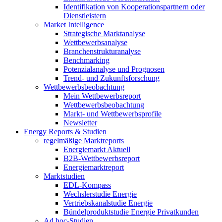
Identifikation von Kooperationspartnern oder
Dienstleistern
Market Intelligence
Strategische Marktanalyse
Wettbewerbsanalyse
Branchenstrukturanalyse
Benchmarking
Potenzialanalyse und Prognosen
Trend- und Zukunftsforschung
Wettbewerbs­beobachtung
Mein Wettbewerbsreport
Wettbewerbsbeobachtung
Markt- und Wettbewerbsprofile
Newsletter
Energy Reports & Studien
regelmäßige Marktreports
Energiemarkt Aktuell
B2B-Wettbewerbsreport
Energiemarktreport
Marktstudien
EDL-Kompass
Wechslerstudie Energie
Vertriebskanalstudie Energie
Bündelproduktstudie Energie Privatkunden
Ad hoc-Studien