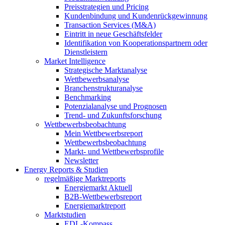
Preisstrategien und Pricing
Kundenbindung und Kundenrückgewinnung
Transaction Services (M&A)
Eintritt in neue Geschäftsfelder
Identifikation von Kooperationspartnern oder
Dienstleistern
Market Intelligence
Strategische Marktanalyse
Wettbewerbsanalyse
Branchenstrukturanalyse
Benchmarking
Potenzialanalyse und Prognosen
Trend- und Zukunftsforschung
Wettbewerbs­beobachtung
Mein Wettbewerbsreport
Wettbewerbsbeobachtung
Markt- und Wettbewerbsprofile
Newsletter
Energy Reports & Studien
regelmäßige Marktreports
Energiemarkt Aktuell
B2B-Wettbewerbsreport
Energiemarktreport
Marktstudien
EDL-Kompass