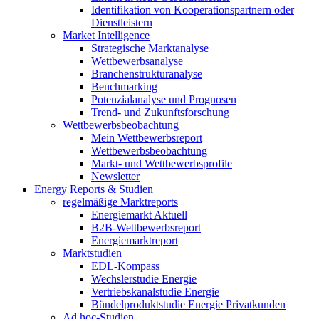
Identifikation von Kooperationspartnern oder
Dienstleistern
Market Intelligence
Strategische Marktanalyse
Wettbewerbsanalyse
Branchenstrukturanalyse
Benchmarking
Potenzialanalyse und Prognosen
Trend- und Zukunftsforschung
Wettbewerbs­beobachtung
Mein Wettbewerbsreport
Wettbewerbsbeobachtung
Markt- und Wettbewerbsprofile
Newsletter
Energy Reports & Studien
regelmäßige Marktreports
Energiemarkt Aktuell
B2B-Wettbewerbsreport
Energiemarktreport
Marktstudien
EDL-Kompass
Wechslerstudie Energie
Vertriebskanalstudie Energie
Bündelproduktstudie Energie Privatkunden
Ad hoc-Studien