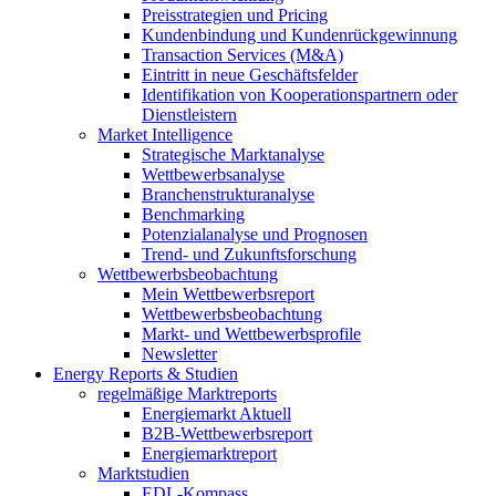
Preisstrategien und Pricing
Kundenbindung und Kundenrückgewinnung
Transaction Services (M&A)
Eintritt in neue Geschäftsfelder
Identifikation von Kooperationspartnern oder
Dienstleistern
Market Intelligence
Strategische Marktanalyse
Wettbewerbsanalyse
Branchenstrukturanalyse
Benchmarking
Potenzialanalyse und Prognosen
Trend- und Zukunftsforschung
Wettbewerbs­beobachtung
Mein Wettbewerbsreport
Wettbewerbsbeobachtung
Markt- und Wettbewerbsprofile
Newsletter
Energy Reports & Studien
regelmäßige Marktreports
Energiemarkt Aktuell
B2B-Wettbewerbsreport
Energiemarktreport
Marktstudien
EDL-Kompass