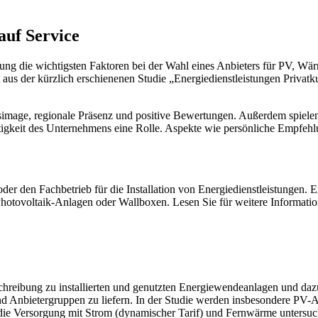
auf Service
ng die wichtigsten Faktoren bei der Wahl eines Anbieters für PV, Wär
geht aus der kürzlich erschienenen Studie „Energiedienstleistungen P
simage, regionale Präsenz und positive Bewertungen. Außerdem spielen
igkeit des Unternehmens eine Rolle. Aspekte wie persönliche Empfehl
er den Fachbetrieb für die Installation von Energiedienstleistungen
tovoltaik-Anlagen oder Wallboxen. Lesen Sie für weitere Informatio
schreibung zu installierten und genutzten Energiewendeanlagen und daz
nd Anbietergruppen zu liefern. In der Studie werden insbesondere PV
e Versorgung mit Strom (dynamischer Tarif) und Fernwärme untersuc