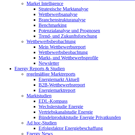
Market Intelligence
Strategische Marktanalyse
Wettbewerbsanalyse
Branchenstrukturanalyse
Benchmarking
Potenzialanalyse und Prognosen
Trend- und Zukunftsforschung
Wettbewerbs­beobachtung
Mein Wettbewerbsreport
Wettbewerbsbeobachtung
Markt- und Wettbewerbsprofile
Newsletter
Energy Reports & Studien
regelmäßige Marktreports
Energiemarkt Aktuell
B2B-Wettbewerbsreport
Energiemarktreport
Marktstudien
EDL-Kompass
Wechslerstudie Energie
Vertriebskanalstudie Energie
Bündelproduktstudie Energie Privatkunden
Ad hoc-Studien
Erfolgsfaktor Energiebeschaffung
Energy News