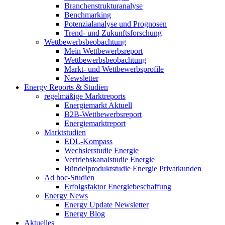
Branchenstrukturanalyse
Benchmarking
Potenzialanalyse und Prognosen
Trend- und Zukunftsforschung
Wettbewerbs­beobachtung
Mein Wettbewerbsreport
Wettbewerbsbeobachtung
Markt- und Wettbewerbsprofile
Newsletter
Energy Reports & Studien
regelmäßige Marktreports
Energiemarkt Aktuell
B2B-Wettbewerbsreport
Energiemarktreport
Marktstudien
EDL-Kompass
Wechslerstudie Energie
Vertriebskanalstudie Energie
Bündelproduktstudie Energie Privatkunden
Ad hoc-Studien
Erfolgsfaktor Energiebeschaffung
Energy News
Energy Update Newsletter
Energy Blog
Aktuelles