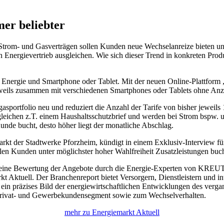
er beliebter
Strom- und Gasverträgen sollen Kunden neue Wechselanreize bieten un
n Energievertrieb ausgleichen. Wie sich dieser Trend in konkreten Prod
 Energie und Smartphone oder Tablet. Mit der neuen Online-Plattform 
weils zusammen mit verschiedenen Smartphones oder Tablets ohne Anz
ortfolio neu und reduziert die Anzahl der Tarife von bisher jeweils 1
 gleichen z.T. einem Haushaltsschutzbrief und werden bei Strom bspw.
unde bucht, desto höher liegt der monatliche Abschlag.
arkt der Stadtwerke Pforzheim, kündigt in einem Exklusiv-Interview f
llen Kunden unter möglichster hoher Wahlfreiheit Zusatzleistungen bu
eine Bewertung der Angebote durch die Energie-Experten von KREUTZ
kt Aktuell. Der Branchenreport bietet Versorgern, Dienstleistern und in
 ein präzises Bild der energiewirtschaftlichen Entwicklungen des ver
 Privat- und Gewerbekundensegment sowie zum Wechselverhalten.
mehr zu Energiemarkt Aktuell