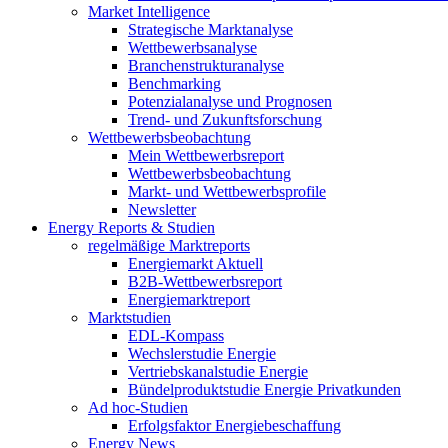
Market Intelligence
Strategische Marktanalyse
Wettbewerbsanalyse
Branchenstrukturanalyse
Benchmarking
Potenzialanalyse und Prognosen
Trend- und Zukunftsforschung
Wettbewerbs­beobachtung
Mein Wettbewerbsreport
Wettbewerbsbeobachtung
Markt- und Wettbewerbsprofile
Newsletter
Energy Reports & Studien
regelmäßige Marktreports
Energiemarkt Aktuell
B2B-Wettbewerbsreport
Energiemarktreport
Marktstudien
EDL-Kompass
Wechslerstudie Energie
Vertriebskanalstudie Energie
Bündelproduktstudie Energie Privatkunden
Ad hoc-Studien
Erfolgsfaktor Energiebeschaffung
Energy News