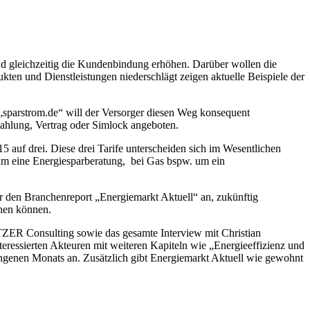
d gleichzeitig die Kundenbindung erhöhen. Darüber wollen die
ukten und Dienstleistungen niederschlägt zeigen aktuelle Beispiele der
„sparstrom.de“ will der Versorger diesen Weg konsequent
ahlung, Vertrag oder Simlock angeboten.
5 auf drei. Diese drei Tarife unterscheiden sich im Wesentlichen
 um eine Energiesparberatung, bei Gas bspw. um ein
ür den Branchenreport „Energiemarkt Aktuell“ an, zukünftig
chen können.
ER Consulting sowie das gesamte Interview mit Christian
teressierten Akteuren mit weiteren Kapiteln wie „Energieeffizienz und
gangenen Monats an. Zusätzlich gibt Energiemarkt Aktuell wie gewohnt