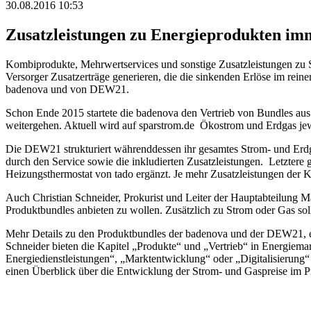
30.08.2016 10:53
Zusatzleistungen zu Energieprodukten imm
Kombiprodukte, Mehrwertservices und sonstige Zusatzleistungen zu 
Versorger Zusatzerträge generieren, die die sinkenden Erlöse im reine
badenova und von DEW21.
Schon Ende 2015 startete die badenova den Vertrieb von Bundles aus
weitergehen. Aktuell wird auf sparstrom.de Ökostrom und Erdgas je
Die DEW21 strukturiert währenddessen ihr gesamtes Strom- und Erdgasp
durch den Service sowie die inkludierten Zusatzleistungen. Letztere
Heizungsthermostat von tado ergänzt. Je mehr Zusatzleistungen der K
Auch Christian Schneider, Prokurist und Leiter der Hauptabteilung M
Produktbundles anbieten zu wollen. Zusätzlich zu Strom oder Gas so
Mehr Details zu den Produktbundles der badenova und der DEW21, 
Schneider bieten die Kapitel „Produkte“ und „Vertrieb“ in Energiemar
Energiedienstleistungen“, „Marktentwicklung“ oder „Digitalisierung“
einen Überblick über die Entwicklung der Strom- und Gaspreise im