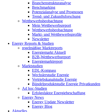
Branchenstrukturanalyse
Benchmarking
Potenzialanalyse und Prognosen
Trend- und Zukunftsforschung
Wettbewerbs­beobachtung
Mein Wettbewerbsreport
Wettbewerbsbeobachtung
Markt- und Wettbewerbsprofile
Newsletter
Energy Reports & Studien
regelmäßige Marktreports
Energiemarkt Aktuell
B2B-Wettbewerbsreport
Energiemarktreport
Marktstudien
EDL-Kompass
Wechslerstudie Energie
Vertriebskanalstudie Energie
Bündelproduktstudie Energie Privatkunden
Ad hoc-Studien
Erfolgsfaktor Energiebeschaffung
Energy News
Energy Update Newsletter
Energy Blog
Aktuelles