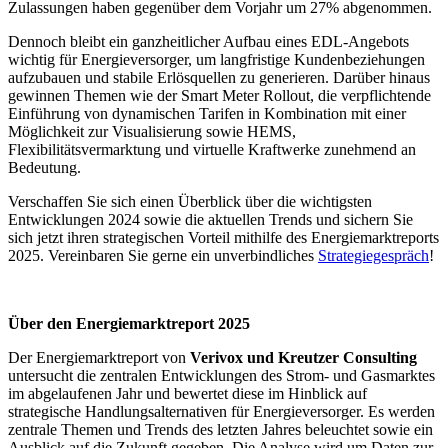
Zulassungen haben gegenüber dem Vorjahr um 27% abgenommen.
Dennoch bleibt ein ganzheitlicher Aufbau eines EDL-Angebots
wichtig für Energieversorger, um langfristige Kundenbeziehungen
aufzubauen und stabile Erlösquellen zu generieren. Darüber hinaus
gewinnen Themen wie der Smart Meter Rollout, die verpflichtende
Einführung von dynamischen Tarifen in Kombination mit einer
Möglichkeit zur Visualisierung sowie HEMS,
Flexibilitätsvermarktung und virtuelle Kraftwerke zunehmend an
Bedeutung.
Verschaffen Sie sich einen Überblick über die wichtigsten
Entwicklungen 2024 sowie die aktuellen Trends und sichern Sie
sich jetzt ihren strategischen Vorteil mithilfe des Energiemarktreports
2025. Vereinbaren Sie gerne ein unverbindliches
Strategiegespräch
!
Über den Energiemarktreport 2025
Der Energiemarktreport von
Verivox und Kreutzer Consulting
untersucht die zentralen Entwicklungen des Strom- und Gasmarktes
im abgelaufenen Jahr und bewertet diese im Hinblick auf
strategische Handlungsalternativen für Energieversorger. Es werden
zentrale Themen und Trends des letzten Jahres beleuchtet sowie ein
Ausblick auf die Zukunft gegeben. Die Analyse wird um Daten zur