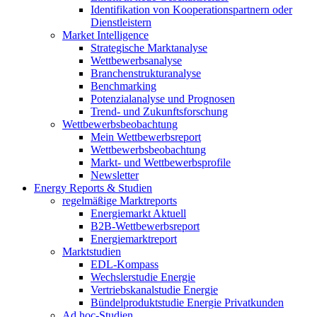
Identifikation von Kooperationspartnern oder
Dienstleistern
Market Intelligence
Strategische Marktanalyse
Wettbewerbsanalyse
Branchenstrukturanalyse
Benchmarking
Potenzialanalyse und Prognosen
Trend- und Zukunftsforschung
Wettbewerbs­beobachtung
Mein Wettbewerbsreport
Wettbewerbsbeobachtung
Markt- und Wettbewerbsprofile
Newsletter
Energy Reports & Studien
regelmäßige Marktreports
Energiemarkt Aktuell
B2B-Wettbewerbsreport
Energiemarktreport
Marktstudien
EDL-Kompass
Wechslerstudie Energie
Vertriebskanalstudie Energie
Bündelproduktstudie Energie Privatkunden
Ad hoc-Studien