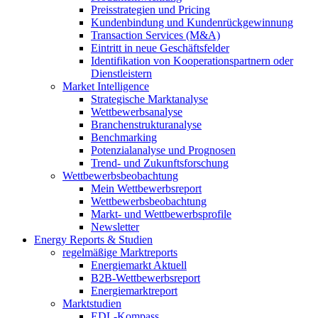
Preisstrategien und Pricing
Kundenbindung und Kundenrückgewinnung
Transaction Services (M&A)
Eintritt in neue Geschäftsfelder
Identifikation von Kooperationspartnern oder
Dienstleistern
Market Intelligence
Strategische Marktanalyse
Wettbewerbsanalyse
Branchenstrukturanalyse
Benchmarking
Potenzialanalyse und Prognosen
Trend- und Zukunftsforschung
Wettbewerbs­beobachtung
Mein Wettbewerbsreport
Wettbewerbsbeobachtung
Markt- und Wettbewerbsprofile
Newsletter
Energy Reports & Studien
regelmäßige Marktreports
Energiemarkt Aktuell
B2B-Wettbewerbsreport
Energiemarktreport
Marktstudien
EDL-Kompass