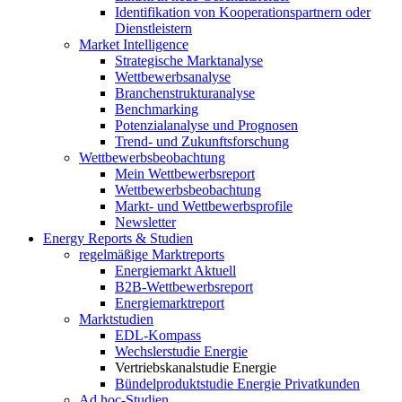
Identifikation von Kooperationspartnern oder
Dienstleistern
Market Intelligence
Strategische Marktanalyse
Wettbewerbsanalyse
Branchenstrukturanalyse
Benchmarking
Potenzialanalyse und Prognosen
Trend- und Zukunftsforschung
Wettbewerbs­beobachtung
Mein Wettbewerbsreport
Wettbewerbsbeobachtung
Markt- und Wettbewerbsprofile
Newsletter
Energy Reports & Studien
regelmäßige Marktreports
Energiemarkt Aktuell
B2B-Wettbewerbsreport
Energiemarktreport
Marktstudien
EDL-Kompass
Wechslerstudie Energie
Vertriebskanalstudie Energie
Bündelproduktstudie Energie Privatkunden
Ad hoc-Studien