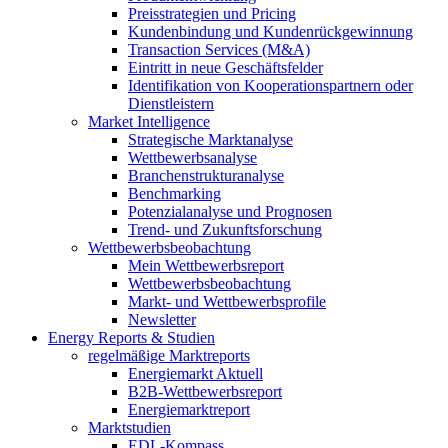
Preisstrategien und Pricing
Kundenbindung und Kundenrückgewinnung
Transaction Services (M&A)
Eintritt in neue Geschäftsfelder
Identifikation von Kooperationspartnern oder
Dienstleistern
Market Intelligence
Strategische Marktanalyse
Wettbewerbsanalyse
Branchenstrukturanalyse
Benchmarking
Potenzialanalyse und Prognosen
Trend- und Zukunftsforschung
Wettbewerbs­beobachtung
Mein Wettbewerbsreport
Wettbewerbsbeobachtung
Markt- und Wettbewerbsprofile
Newsletter
Energy Reports & Studien
regelmäßige Marktreports
Energiemarkt Aktuell
B2B-Wettbewerbsreport
Energiemarktreport
Marktstudien
EDL-Kompass