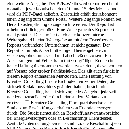
eine weitere Ausgabe. Der B2B-Wettbewerbsreport erscheint
monatlich jeweils zwischen dem 10. und 15. des Monats und
wird als PDF-Datei geliefert. Zusätzlich erhält der Abonnent
einen Zugang zum Online-Portal. Weitere Zugänge können bei
Bedarf kostenpflichtig dazugebucht werden. Der Report ist
urheberrechtlich geschützt. Eine Weitergabe des Reports ist
nicht gestattet. Dies umfasst auch eine konzerninterne
Weitergabe, d.h. eine Weitergabe an mit dem Erwerber des
Reports verbundene Unternehmen ist nicht gestattet. Der
Report ist nur als Ausschnitt einiger Themengebiete zu
verstehen, ohne umfassend und abschließend zu sein. Für
Auslassungen und Fehler kann trotz sorgfältiger Recherche
keine Haftung übernommen werden, es sei denn, diese beruhen
auf Vorsatz oder grober Fahrlässigkeit. Das gilt auch für die in
diesem Report enthaltenen Marktdaten. Eine Haftung von
Kreutzer Consulting für die Richtigkeit einzelner Daten, die
sich seit Redaktionsschluss geändert haben, besteht nicht.
Kreutzer Consulting behält sich vor, jedes Angebot jederzeit
wieder einzustellen oder durch eine andere Variante zu
ersetzen.
Kreutzer Consulting führt quartalsweise eine
Studie zum Beschaffungsverhalten von Energieversorgern
durch. Die Studie richtet sich an Beschaffungsverantwortliche
bei Energieversorgern oder an Beschaffungs-Dienstleister.
Zentrale Untersuchungsbereiche sind u.a. die Beschaffung von
SLP-Mengen (ohne Back-to-Back-Beschaffung), generelle