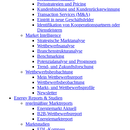
Preisstrategien und Pricing
Kundenbindung und Kundenrückgewinnung
Transaction Services (M&A)
Eintritt in neue Geschäftsfelder
Identifikation von Kooperationspartnern oder
Dienstleistern
Market Intelligence
Strategische Marktanalyse
Wettbewerbsanalyse
Branchenstrukturanalyse
Benchmarking
Potenzialanalyse und Prognosen
Trend- und Zukunftsforschung
Wettbewerbs­beobachtung
Mein Wettbewerbsreport
Wettbewerbsbeobachtung
Markt- und Wettbewerbsprofile
Newsletter
Energy Reports & Studien
regelmäßige Marktreports
Energiemarkt Aktuell
B2B-Wettbewerbsreport
Energiemarktreport
Marktstudien
EDL-Kompass