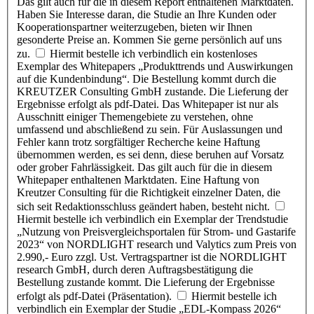
Das gilt auch für die in diesem Report enthaltenen Marktdaten.
Haben Sie Interesse daran, die Studie an Ihre Kunden oder
Kooperationspartner weiterzugeben, bieten wir Ihnen
gesonderte Preise an. Kommen Sie gerne persönlich auf uns
zu.
Hiermit bestelle ich verbindlich ein kostenloses
Exemplar des Whitepapers „Produkttrends und Auswirkungen
auf die Kundenbindung“. Die Bestellung kommt durch die
KREUTZER Consulting GmbH zustande. Die Lieferung der
Ergebnisse erfolgt als pdf-Datei. Das Whitepaper ist nur als
Ausschnitt einiger Themengebiete zu verstehen, ohne
umfassend und abschließend zu sein. Für Auslassungen und
Fehler kann trotz sorgfältiger Recherche keine Haftung
übernommen werden, es sei denn, diese beruhen auf Vorsatz
oder grober Fahrlässigkeit. Das gilt auch für die in diesem
Whitepaper enthaltenen Marktdaten. Eine Haftung von
Kreutzer Consulting für die Richtigkeit einzelner Daten, die
sich seit Redaktionsschluss geändert haben, besteht nicht.
Hiermit bestelle ich verbindlich ein Exemplar der Trendstudie
„Nutzung von Preisvergleichsportalen für Strom- und Gastarife
2023“ von NORDLIGHT research und Valytics zum Preis von
2.990,- Euro zzgl. Ust. Vertragspartner ist die NORDLIGHT
research GmbH, durch deren Auftragsbestätigung die
Bestellung zustande kommt. Die Lieferung der Ergebnisse
erfolgt als pdf-Datei (Präsentation).
Hiermit bestelle ich
verbindlich ein Exemplar der Studie „EDL-Kompass 2026“