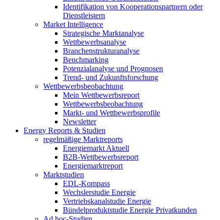
Identifikation von Kooperationspartnern oder
Dienstleistern
Market Intelligence
Strategische Marktanalyse
Wettbewerbsanalyse
Branchenstrukturanalyse
Benchmarking
Potenzialanalyse und Prognosen
Trend- und Zukunftsforschung
Wettbewerbs­beobachtung
Mein Wettbewerbsreport
Wettbewerbsbeobachtung
Markt- und Wettbewerbsprofile
Newsletter
Energy Reports & Studien
regelmäßige Marktreports
Energiemarkt Aktuell
B2B-Wettbewerbsreport
Energiemarktreport
Marktstudien
EDL-Kompass
Wechslerstudie Energie
Vertriebskanalstudie Energie
Bündelproduktstudie Energie Privatkunden
Ad hoc-Studien