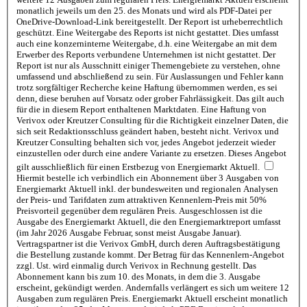
monatlich jeweils um den 25. des Monats und wird als PDF-Datei per
OneDrive-Download-Link bereitgestellt. Der Report ist urheberrechtlich
geschützt. Eine Weitergabe des Reports ist nicht gestattet. Dies umfasst
auch eine konzerninterne Weitergabe, d.h. eine Weitergabe an mit dem
Erwerber des Reports verbundene Unternehmen ist nicht gestattet. Der
Report ist nur als Ausschnitt einiger Themengebiete zu verstehen, ohne
umfassend und abschließend zu sein. Für Auslassungen und Fehler kann
trotz sorgfältiger Recherche keine Haftung übernommen werden, es sei
denn, diese beruhen auf Vorsatz oder grober Fahrlässigkeit. Das gilt auch
für die in diesem Report enthaltenen Marktdaten. Eine Haftung von
Verivox oder Kreutzer Consulting für die Richtigkeit einzelner Daten, die
sich seit Redaktionsschluss geändert haben, besteht nicht. Verivox und
Kreutzer Consulting behalten sich vor, jedes Angebot jederzeit wieder
einzustellen oder durch eine andere Variante zu ersetzen. Dieses Angebot
gilt ausschließlich für einen Erstbezug von Energiemarkt Aktuell.
Hiermit bestelle ich verbindlich ein Abonnement über 3 Ausgaben von
Energiemarkt Aktuell inkl. der bundesweiten und regionalen Analysen
der Preis- und Tarifdaten zum attraktiven Kennenlern-Preis mit 50%
Preisvorteil gegenüber dem regulären Preis. Ausgeschlossen ist die
Ausgabe des Energiemarkt Aktuell, die den Energiemarktreport umfasst
(im Jahr 2026 Ausgabe Februar, sonst meist Ausgabe Januar).
Vertragspartner ist die Verivox GmbH, durch deren Auftragsbestätigung
die Bestellung zustande kommt. Der Betrag für das Kennenlern-Angebot
zzgl. Ust. wird einmalig durch Verivox in Rechnung gestellt. Das
Abonnement kann bis zum 10. des Monats, in dem die 3. Ausgabe
erscheint, gekündigt werden. Andernfalls verlängert es sich um weitere 12
Ausgaben zum regulären Preis. Energiemarkt Aktuell erscheint monatlich