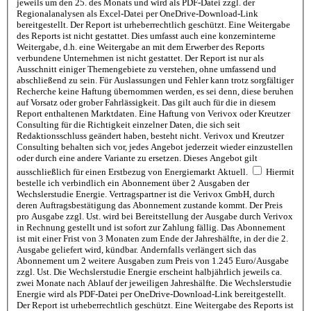
jeweils um den 25. des Monats und wird als PDF-Datei zzgl. der
Regionalanalysen als Excel-Datei per OneDrive-Download-Link
bereitgestellt. Der Report ist urheberrechtlich geschützt. Eine Weitergabe
des Reports ist nicht gestattet. Dies umfasst auch eine konzerninterne
Weitergabe, d.h. eine Weitergabe an mit dem Erwerber des Reports
verbundene Unternehmen ist nicht gestattet. Der Report ist nur als
Ausschnitt einiger Themengebiete zu verstehen, ohne umfassend und
abschließend zu sein. Für Auslassungen und Fehler kann trotz sorgfältiger
Recherche keine Haftung übernommen werden, es sei denn, diese beruhen
auf Vorsatz oder grober Fahrlässigkeit. Das gilt auch für die in diesem
Report enthaltenen Marktdaten. Eine Haftung von Verivox oder Kreutzer
Consulting für die Richtigkeit einzelner Daten, die sich seit
Redaktionsschluss geändert haben, besteht nicht. Verivox und Kreutzer
Consulting behalten sich vor, jedes Angebot jederzeit wieder einzustellen
oder durch eine andere Variante zu ersetzen. Dieses Angebot gilt
ausschließlich für einen Erstbezug von Energiemarkt Aktuell.
Hiermit
bestelle ich verbindlich ein Abonnement über 2 Ausgaben der
Wechslerstudie Energie. Vertragspartner ist die Verivox GmbH, durch
deren Auftragsbestätigung das Abonnement zustande kommt. Der Preis
pro Ausgabe zzgl. Ust. wird bei Bereitstellung der Ausgabe durch Verivox
in Rechnung gestellt und ist sofort zur Zahlung fällig. Das Abonnement
ist mit einer Frist von 3 Monaten zum Ende der Jahreshälfte, in der die 2.
Ausgabe geliefert wird, kündbar. Andernfalls verlängert sich das
Abonnement um 2 weitere Ausgaben zum Preis von 1.245 Euro/Ausgabe
zzgl. Ust. Die Wechslerstudie Energie erscheint halbjährlich jeweils ca.
zwei Monate nach Ablauf der jeweiligen Jahreshälfte. Die Wechslerstudie
Energie wird als PDF-Datei per OneDrive-Download-Link bereitgestellt.
Der Report ist urheberrechtlich geschützt. Eine Weitergabe des Reports ist