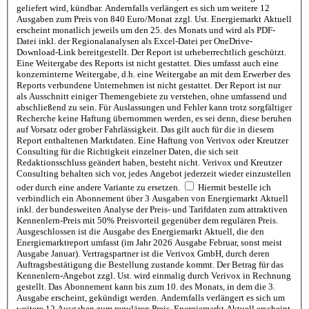
geliefert wird, kündbar. Andernfalls verlängert es sich um weitere 12
Ausgaben zum Preis von 840 Euro/Monat zzgl. Ust. Energiemarkt Aktuell
erscheint monatlich jeweils um den 25. des Monats und wird als PDF-
Datei inkl. der Regionalanalysen als Excel-Datei per OneDrive-
Download-Link bereitgestellt. Der Report ist urheberrechtlich geschützt.
Eine Weitergabe des Reports ist nicht gestattet. Dies umfasst auch eine
konzerninterne Weitergabe, d.h. eine Weitergabe an mit dem Erwerber des
Reports verbundene Unternehmen ist nicht gestattet. Der Report ist nur
als Ausschnitt einiger Themengebiete zu verstehen, ohne umfassend und
abschließend zu sein. Für Auslassungen und Fehler kann trotz sorgfältiger
Recherche keine Haftung übernommen werden, es sei denn, diese beruhen
auf Vorsatz oder grober Fahrlässigkeit. Das gilt auch für die in diesem
Report enthaltenen Marktdaten. Eine Haftung von Verivox oder Kreutzer
Consulting für die Richtigkeit einzelner Daten, die sich seit
Redaktionsschluss geändert haben, besteht nicht. Verivox und Kreutzer
Consulting behalten sich vor, jedes Angebot jederzeit wieder einzustellen
oder durch eine andere Variante zu ersetzen.
Hiermit bestelle ich
verbindlich ein Abonnement über 3 Ausgaben von Energiemarkt Aktuell
inkl. der bundesweiten Analyse der Preis- und Tarifdaten zum attraktiven
Kennenlern-Preis mit 50% Preisvorteil gegenüber dem regulären Preis.
Ausgeschlossen ist die Ausgabe des Energiemarkt Aktuell, die den
Energiemarktreport umfasst (im Jahr 2026 Ausgabe Februar, sonst meist
Ausgabe Januar). Vertragspartner ist die Verivox GmbH, durch deren
Auftragsbestätigung die Bestellung zustande kommt. Der Betrag für das
Kennenlern-Angebot zzgl. Ust. wird einmalig durch Verivox in Rechnung
gestellt. Das Abonnement kann bis zum 10. des Monats, in dem die 3.
Ausgabe erscheint, gekündigt werden. Andernfalls verlängert es sich um
weitere 12 Ausgaben zum regulären Preis. Energiemarkt Aktuell erscheint