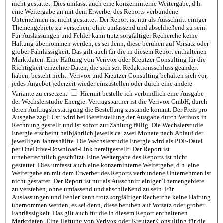
nicht gestattet. Dies umfasst auch eine konzerninterne Weitergabe, d.h.
eine Weitergabe an mit dem Erwerber des Reports verbundene
Unternehmen ist nicht gestattet. Der Report ist nur als Ausschnitt einiger
Themengebiete zu verstehen, ohne umfassend und abschließend zu sein.
Für Auslassungen und Fehler kann trotz sorgfältiger Recherche keine
Haftung übernommen werden, es sei denn, diese beruhen auf Vorsatz oder
grober Fahrlässigkeit. Das gilt auch für die in diesem Report enthaltenen
Marktdaten. Eine Haftung von Verivox oder Kreutzer Consulting für die
Richtigkeit einzelner Daten, die sich seit Redaktionsschluss geändert
haben, besteht nicht. Verivox und Kreutzer Consulting behalten sich vor,
jedes Angebot jederzeit wieder einzustellen oder durch eine andere
Variante zu ersetzen.
Hiermit bestelle ich verbindlich eine Ausgabe
der Wechslerstudie Energie. Vertragspartner ist die Verivox GmbH, durch
deren Auftragsbestätigung die Bestellung zustande kommt. Der Preis pro
Ausgabe zzgl. Ust. wird bei Bereitstellung der Ausgabe durch Verivox in
Rechnung gestellt und ist sofort zur Zahlung fällig. Die Wechslerstudie
Energie erscheint halbjährlich jeweils ca. zwei Monate nach Ablauf der
jeweiligen Jahreshälfte. Die Wechslerstudie Energie wird als PDF-Datei
per OneDrive-Download-Link bereitgestellt. Der Report ist
urheberrechtlich geschützt. Eine Weitergabe des Reports ist nicht
gestattet. Dies umfasst auch eine konzerninterne Weitergabe, d.h. eine
Weitergabe an mit dem Erwerber des Reports verbundene Unternehmen ist
nicht gestattet. Der Report ist nur als Ausschnitt einiger Themengebiete
zu verstehen, ohne umfassend und abschließend zu sein. Für
Auslassungen und Fehler kann trotz sorgfältiger Recherche keine Haftung
übernommen werden, es sei denn, diese beruhen auf Vorsatz oder grober
Fahrlässigkeit. Das gilt auch für die in diesem Report enthaltenen
Marktdaten. Eine Haftung von Verivox oder Kreutzer Consulting für die