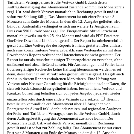
Tarifdaten. Vertragspartner ist die Verivox GmbH, durch deren
Auftragsbestätigung das Abonnement zustande kommt. Der Monatspreis
zzgl. Ust. wird durch Verivox monatlich in Rechnung gestellt und ist
sofort zur Zahlung fällig. Das Abonnement ist mit einer Frist von 3
Monaten zum Ende des Monats, in dem die 12. Ausgabe geliefert wird,
kündbar. Andernfalls verlängert es sich um weitere 12 Ausgaben zum
Preis von 590 Euro/Monat zzgl. Ust. Energiemarkt Aktuell erscheint
monatlich jeweils um den 25. des Monats und wird als PDF-Datei per
OneDrive-Download-Link bereitgestellt. Der Report ist urheberrechtlich
geschützt. Eine Weitergabe des Reports ist nicht gestattet. Dies umfasst
auch eine konzerninterne Weitergabe, d.h. eine Weitergabe an mit dem
Erwerber des Reports verbundene Unternehmen ist nicht gestattet. Der
Report ist nur als Ausschnitt einiger Themengebiete zu verstehen, ohne
umfassend und abschließend zu sein. Für Auslassungen und Fehler kann
trotz sorgfältiger Recherche keine Haftung übernommen werden, es sei
denn, diese beruhen auf Vorsatz oder grober Fahrlässigkeit. Das gilt auch
für die in diesem Report enthaltenen Marktdaten. Eine Haftung von
Verivox oder Kreutzer Consulting für die Richtigkeit einzelner Daten, die
sich seit Redaktionsschluss geändert haben, besteht nicht. Verivox und
Kreutzer Consulting behalten sich vor, jedes Angebot jederzeit wieder
einzustellen oder durch eine andere Variante zu ersetzen.
Hiermit
bestelle ich verbindlich ein Abonnement über 12 Ausgaben von
Energiemarkt Aktuell inkl. der bundesweiten und regionalen Analysen
der Preis- und Tarifdaten. Vertragspartner ist die Verivox GmbH, durch
deren Auftragsbestätigung das Abonnement zustande kommt. Der
Monatspreis zzgl. Ust. wird durch Verivox monatlich in Rechnung
gestellt und ist sofort zur Zahlung fällig. Das Abonnement ist mit einer
Frist von 3 Monaten zum Ende des Monats, in dem die 12. Ausgabe