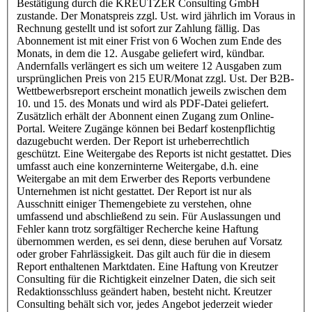
Bestätigung durch die KREUTZER Consulting GmbH
zustande. Der Monatspreis zzgl. Ust. wird jährlich im Voraus in
Rechnung gestellt und ist sofort zur Zahlung fällig. Das
Abonnement ist mit einer Frist von 6 Wochen zum Ende des
Monats, in dem die 12. Ausgabe geliefert wird, kündbar.
Andernfalls verlängert es sich um weitere 12 Ausgaben zum
ursprünglichen Preis von 215 EUR/Monat zzgl. Ust. Der B2B-
Wettbewerbsreport erscheint monatlich jeweils zwischen dem
10. und 15. des Monats und wird als PDF-Datei geliefert.
Zusätzlich erhält der Abonnent einen Zugang zum Online-
Portal. Weitere Zugänge können bei Bedarf kostenpflichtig
dazugebucht werden. Der Report ist urheberrechtlich
geschützt. Eine Weitergabe des Reports ist nicht gestattet. Dies
umfasst auch eine konzerninterne Weitergabe, d.h. eine
Weitergabe an mit dem Erwerber des Reports verbundene
Unternehmen ist nicht gestattet. Der Report ist nur als
Ausschnitt einiger Themengebiete zu verstehen, ohne
umfassend und abschließend zu sein. Für Auslassungen und
Fehler kann trotz sorgfältiger Recherche keine Haftung
übernommen werden, es sei denn, diese beruhen auf Vorsatz
oder grober Fahrlässigkeit. Das gilt auch für die in diesem
Report enthaltenen Marktdaten. Eine Haftung von Kreutzer
Consulting für die Richtigkeit einzelner Daten, die sich seit
Redaktionsschluss geändert haben, besteht nicht. Kreutzer
Consulting behält sich vor, jedes Angebot jederzeit wieder