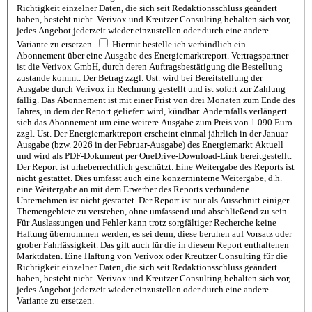
Richtigkeit einzelner Daten, die sich seit Redaktionsschluss geändert
haben, besteht nicht. Verivox und Kreutzer Consulting behalten sich vor,
jedes Angebot jederzeit wieder einzustellen oder durch eine andere
Variante zu ersetzen.
Hiermit bestelle ich verbindlich ein
Abonnement über eine Ausgabe des Energiemarktreport. Vertragspartner
ist die Verivox GmbH, durch deren Auftragsbestätigung die Bestellung
zustande kommt. Der Betrag zzgl. Ust. wird bei Bereitstellung der
Ausgabe durch Verivox in Rechnung gestellt und ist sofort zur Zahlung
fällig. Das Abonnement ist mit einer Frist von drei Monaten zum Ende des
Jahres, in dem der Report geliefert wird, kündbar. Andernfalls verlängert
sich das Abonnement um eine weitere Ausgabe zum Preis von 1.090 Euro
zzgl. Ust. Der Energiemarktreport erscheint einmal jährlich in der Januar-
Ausgabe (bzw. 2026 in der Februar-Ausgabe) des Energiemarkt Aktuell
und wird als PDF-Dokument per OneDrive-Download-Link bereitgestellt.
Der Report ist urheberrechtlich geschützt. Eine Weitergabe des Reports ist
nicht gestattet. Dies umfasst auch eine konzerninterne Weitergabe, d.h.
eine Weitergabe an mit dem Erwerber des Reports verbundene
Unternehmen ist nicht gestattet. Der Report ist nur als Ausschnitt einiger
Themengebiete zu verstehen, ohne umfassend und abschließend zu sein.
Für Auslassungen und Fehler kann trotz sorgfältiger Recherche keine
Haftung übernommen werden, es sei denn, diese beruhen auf Vorsatz oder
grober Fahrlässigkeit. Das gilt auch für die in diesem Report enthaltenen
Marktdaten. Eine Haftung von Verivox oder Kreutzer Consulting für die
Richtigkeit einzelner Daten, die sich seit Redaktionsschluss geändert
haben, besteht nicht. Verivox und Kreutzer Consulting behalten sich vor,
jedes Angebot jederzeit wieder einzustellen oder durch eine andere
Variante zu ersetzen.