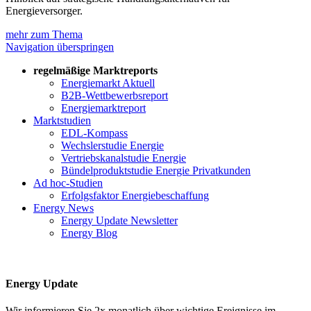
Energieversorger.
mehr zum Thema
Navigation überspringen
regelmäßige Marktreports
Energiemarkt Aktuell
B2B-Wettbewerbsreport
Energiemarktreport
Marktstudien
EDL-Kompass
Wechslerstudie Energie
Vertriebskanalstudie Energie
Bündelproduktstudie Energie Privatkunden
Ad hoc-Studien
Erfolgsfaktor Energiebeschaffung
Energy News
Energy Update Newsletter
Energy Blog
Energy Update
Wir informieren Sie 2x monatlich über wichtige Ereignisse im