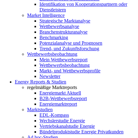
Identifikation von Kooperationspartnern oder
Dienstleistern
Market Intelligence
Strategische Marktanalyse
Wettbewerbsanalyse
Branchenstrukturanalyse
Benchmarking
Potenzialanalyse und Prognosen
Trend- und Zukunftsforschung
Wettbewerbs­beobachtung
Mein Wettbewerbsreport
Wettbewerbsbeobachtung
Markt- und Wettbewerbsprofile
Newsletter
Energy Reports & Studien
regelmäßige Marktreports
Energiemarkt Aktuell
B2B-Wettbewerbsreport
Energiemarktreport
Marktstudien
EDL-Kompass
Wechslerstudie Energie
Vertriebskanalstudie Energie
Bündelproduktstudie Energie Privatkunden
Ad hoc-Studien