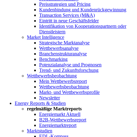
Preisstrategien und Pricing
Kundenbindung und Kundenrückgewinnung
Transaction Services (M&A)
Eintritt in neue Geschäftsfelder
Identifikation von Kooperationspartnern oder
Dienstleistern
Market Intelligence
Strategische Marktanalyse
Wettbewerbsanalyse
Branchenstrukturanalyse
Benchmarking
Potenzialanalyse und Prognosen
Trend- und Zukunftsforschung
Wettbewerbs­beobachtung
Mein Wettbewerbsreport
Wettbewerbsbeobachtung
Markt- und Wettbewerbsprofile
Newsletter
Energy Reports & Studien
regelmäßige Marktreports
Energiemarkt Aktuell
B2B-Wettbewerbsreport
Energiemarktreport
Marktstudien
EDL-Kompass