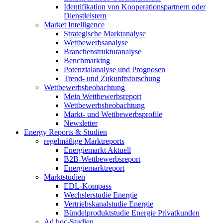
Identifikation von Kooperationspartnern oder
Dienstleistern
Market Intelligence
Strategische Marktanalyse
Wettbewerbsanalyse
Branchenstrukturanalyse
Benchmarking
Potenzialanalyse und Prognosen
Trend- und Zukunftsforschung
Wettbewerbs­beobachtung
Mein Wettbewerbsreport
Wettbewerbsbeobachtung
Markt- und Wettbewerbsprofile
Newsletter
Energy Reports & Studien
regelmäßige Marktreports
Energiemarkt Aktuell
B2B-Wettbewerbsreport
Energiemarktreport
Marktstudien
EDL-Kompass
Wechslerstudie Energie
Vertriebskanalstudie Energie
Bündelproduktstudie Energie Privatkunden
Ad hoc-Studien