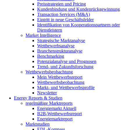
Preisstrategien und Pricing
Kundenbindung und Kundenrückgewinnung
Transaction Services (M&A)
Eintritt in neue Geschäftsfelder
Identifikation von Kooperationspartnern oder
Dienstleistern
Market Intelligence
Strategische Marktanalyse
Wettbewerbsanalyse
Branchenstrukturanalyse
Benchmarking
Potenzialanalyse und Prognosen
Trend- und Zukunftsforschung
Wettbewerbs­beobachtung
Mein Wettbewerbsreport
Wettbewerbsbeobachtung
Markt- und Wettbewerbsprofile
Newsletter
Energy Reports & Studien
regelmäßige Marktreports
Energiemarkt Aktuell
B2B-Wettbewerbsreport
Energiemarktreport
Marktstudien
EDL-Kompass