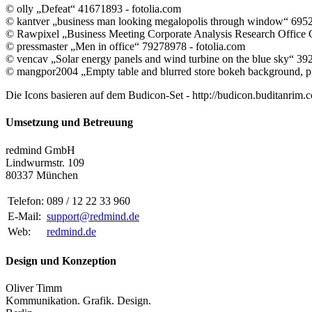
© olly „Defeat“ 41671893 - fotolia.com
© kantver „business man looking megalopolis through window“ 6952
© Rawpixel „Business Meeting Corporate Analysis Research Office 
© pressmaster „Men in office“ 79278978 - fotolia.com
© vencav „Solar energy panels and wind turbine on the blue sky“ 39
© mangpor2004 „Empty table and blurred store bokeh background, pr
Die Icons basieren auf dem Budicon-Set - http://budicon.buditanrim.
Umsetzung und Betreuung
redmind GmbH
Lindwurmstr. 109
80337 München
Telefon:
089 / 12 22 33 960
E-Mail:
support@redmind.de
Web:
redmind.de
Design und Konzeption
Oliver Timm
Kommunikation. Grafik. Design.