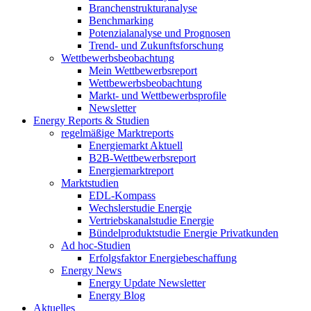
Branchenstrukturanalyse
Benchmarking
Potenzialanalyse und Prognosen
Trend- und Zukunftsforschung
Wettbewerbs­beobachtung
Mein Wettbewerbsreport
Wettbewerbsbeobachtung
Markt- und Wettbewerbsprofile
Newsletter
Energy Reports & Studien
regelmäßige Marktreports
Energiemarkt Aktuell
B2B-Wettbewerbsreport
Energiemarktreport
Marktstudien
EDL-Kompass
Wechslerstudie Energie
Vertriebskanalstudie Energie
Bündelproduktstudie Energie Privatkunden
Ad hoc-Studien
Erfolgsfaktor Energiebeschaffung
Energy News
Energy Update Newsletter
Energy Blog
Aktuelles