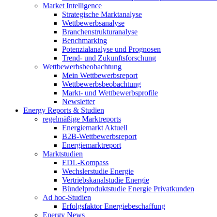
Market Intelligence
Strategische Marktanalyse
Wettbewerbsanalyse
Branchenstrukturanalyse
Benchmarking
Potenzialanalyse und Prognosen
Trend- und Zukunftsforschung
Wettbewerbs­beobachtung
Mein Wettbewerbsreport
Wettbewerbsbeobachtung
Markt- und Wettbewerbsprofile
Newsletter
Energy Reports & Studien
regelmäßige Marktreports
Energiemarkt Aktuell
B2B-Wettbewerbsreport
Energiemarktreport
Marktstudien
EDL-Kompass
Wechslerstudie Energie
Vertriebskanalstudie Energie
Bündelproduktstudie Energie Privatkunden
Ad hoc-Studien
Erfolgsfaktor Energiebeschaffung
Energy News