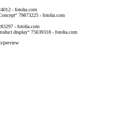
4012 - fotolia.com
Concept“ 79873225 - fotolia.com
283297 - fotolia.com
oduct display“ 75639318 - fotolia.com
co/preview