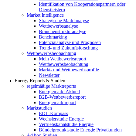
Identifikation von Kooperationspartnern oder
Dienstleistern
Market Intelligence
Strategische Marktanalyse
Wettbewerbsanalyse
Branchenstrukturanalyse
Benchmarking
Potenzialanalyse und Prognosen
Trend- und Zukunftsforschung
Wettbewerbs­beobachtung
Mein Wettbewerbsreport
Wettbewerbsbeobachtung
Markt- und Wettbewerbsprofile
Newsletter
Energy Reports & Studien
regelmäßige Marktreports
Energiemarkt Aktuell
B2B-Wettbewerbsreport
Energiemarktreport
Marktstudien
EDL-Kompass
Wechslerstudie Energie
Vertriebskanalstudie Energie
Bündelproduktstudie Energie Privatkunden
Ad hoc-Studien