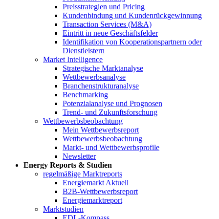
Preisstrategien und Pricing
Kundenbindung und Kundenrückgewinnung
Transaction Services (M&A)
Eintritt in neue Geschäftsfelder
Identifikation von Kooperationspartnern oder
Dienstleistern
Market Intelligence
Strategische Marktanalyse
Wettbewerbsanalyse
Branchenstrukturanalyse
Benchmarking
Potenzialanalyse und Prognosen
Trend- und Zukunftsforschung
Wettbewerbs­beobachtung
Mein Wettbewerbsreport
Wettbewerbsbeobachtung
Markt- und Wettbewerbsprofile
Newsletter
Energy Reports & Studien
regelmäßige Marktreports
Energiemarkt Aktuell
B2B-Wettbewerbsreport
Energiemarktreport
Marktstudien
EDL-Kompass